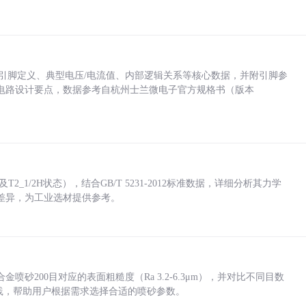
括各引脚定义、典型电压/电流值、内部逻辑关系等核心数据，并附引脚参
电路设计要点，数据参考自杭州士兰微电子官方规格书（版本
_1/2H状态），结合GB/T 5231-2012标准数据，详细分析其力学
差异，为工业选材提供参考。
砂200目对应的表面粗糙度（Ra 3.2-6.3μm），并对比不同目数
业实践，帮助用户根据需求选择合适的喷砂参数。