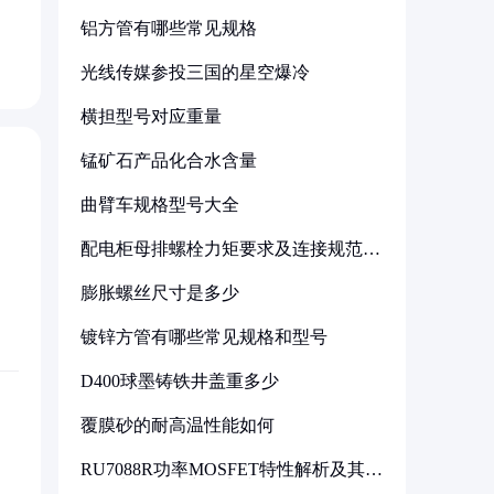
。
铝方管有哪些常见规格
光线传媒参投三国的星空爆冷
横担型号对应重量
锰矿石产品化合水含量
曲臂车规格型号大全
配电柜母排螺栓力矩要求及连接规范详
解
膨胀螺丝尺寸是多少
镀锌方管有哪些常见规格和型号
D400球墨铸铁井盖重多少
覆膜砂的耐高温性能如何
RU7088R功率MOSFET特性解析及其在
可调电源设计中的实践