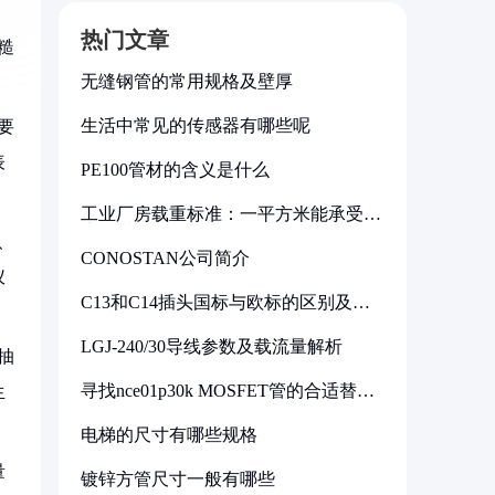
热门文章
糙
无缝钢管的常用规格及壁厚
生活中常见的传感器有哪些呢
要
表
PE100管材的含义是什么
工业厂房载重标准：一平方米能承受多
少公斤
、
CONOSTAN公司简介
仪
C13和C14插头国标与欧标的区别及其
标准解析
LGJ-240/30导线参数及载流量解析
抽
寻找nce01p30k MOSFET管的合适替代
生
型号
电梯的尺寸有哪些规格
量
镀锌方管尺寸一般有哪些