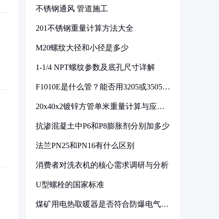
不锈钢通风 管道施工
201不锈钢重量计算方法大全
M20螺纹大径和小径是多少
1-1/4 NPT螺纹参数及底孔尺寸详解
F1010E是什么管？能否用3205或3505代
换
20x40x2镀锌方管单米重量计算与应用
分析
抗渗混凝土中P6和P8膨胀剂分别加多少
法兰PN25和PN16有什么区别
消费者对洗衣机的核心需求调研与分析
U型螺栓的国家标准
煤矿用电热取暖器是否符合防爆电气设
备标准