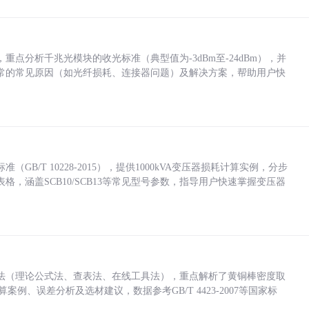
点分析千兆光模块的收光标准（典型值为-3dBm至-24dBm），并
常的常见原因（如光纤损耗、连接器问题）及解决方案，帮助用户快
/T 10228-2015），提供1000kVA变压器损耗计算实例，分步
，涵盖SCB10/SCB13等常见型号参数，指导用户快速掌握变压器
法（理论公式法、查表法、在线工具法），重点解析了黄铜棒密度取
计算案例、误差分析及选材建议，数据参考GB/T 4423-2007等国家标