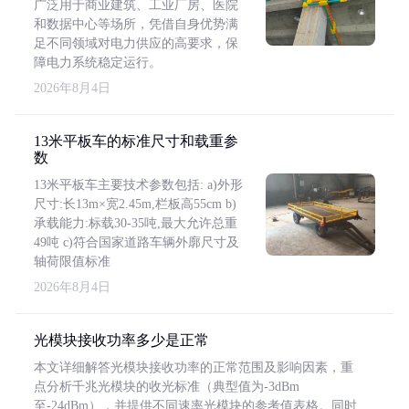
广泛用于商业建筑、工业厂房、医院
和数据中心等场所，凭借自身优势满
足不同领域对电力供应的高要求，保
障电力系统稳定运行。
2026年8月4日
13米平板车的标准尺寸和载重参
数
13米平板车主要技术参数包括: a)外形
尺寸:长13m×宽2.45m,栏板高55cm b)
承载能力:标载30-35吨,最大允许总重
49吨 c)符合国家道路车辆外廓尺寸及
轴荷限值标准
2026年8月4日
光模块接收功率多少是正常
本文详细解答光模块接收功率的正常范围及影响因素，重
点分析千兆光模块的收光标准（典型值为-3dBm
至-24dBm），并提供不同速率光模块的参考值表格。同时