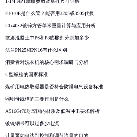
1-1/4 NPT螺纹参数及底孔尺寸详解
F1010E是什么管？能否用3205或3505代换
20x40x2镀锌方管单米重量计算与应用分析
抗渗混凝土中P6和P8膨胀剂分别加多少
法兰PN25和PN16有什么区别
消费者对洗衣机的核心需求调研与分析
U型螺栓的国家标准
煤矿用电热取暖器是否符合防爆电气设备标准
照明母线槽的主要作用是什么
A516Gr70对应国内材质及低温冲击要求解析
镀镍钢带可以过多少电流
计量泵如何达到控制和调节流量的目的