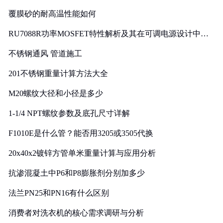
覆膜砂的耐高温性能如何
RU7088R功率MOSFET特性解析及其在可调电源设计中的
实践
不锈钢通风 管道施工
201不锈钢重量计算方法大全
M20螺纹大径和小径是多少
1-1/4 NPT螺纹参数及底孔尺寸详解
F1010E是什么管？能否用3205或3505代换
20x40x2镀锌方管单米重量计算与应用分析
抗渗混凝土中P6和P8膨胀剂分别加多少
法兰PN25和PN16有什么区别
消费者对洗衣机的核心需求调研与分析