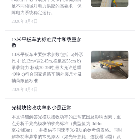
足不同领域对电力供应的高要求，保
障电力系统稳定运行。
2026年8月4日
13米平板车的标准尺寸和载重参
数
13米平板车主要技术参数包括: a)外形
尺寸:长13m×宽2.45m,栏板高55cm b)
承载能力:标载30-35吨,最大允许总重
49吨 c)符合国家道路车辆外廓尺寸及
轴荷限值标准
2026年8月4日
光模块接收功率多少是正常
本文详细解答光模块接收功率的正常范围及影响因素，重
点分析千兆光模块的收光标准（典型值为-3dBm
至-24dBm），并提供不同速率光模块的参考值表格。同时
解释功率异常的常见原因（如光纤损耗、连接器问题）及