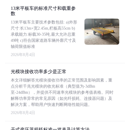
13米平板车的标准尺寸和载重参
数
13米平板车主要技术参数包括: a)外形
尺寸:长13m×宽2.45m,栏板高55cm b)
承载能力:标载30-35吨,最大允许总重
49吨 c)符合国家道路车辆外廓尺寸及
轴荷限值标准
2026年8月4日
光模块接收功率多少是正常
本文详细解答光模块接收功率的正常范围及影响因素，重
点分析千兆光模块的收光标准（典型值为-3dBm
至-24dBm），并提供不同速率光模块的参考值表格。同时
解释功率异常的常见原因（如光纤损耗、连接器问题）及
解决方案，帮助用户快速判断网络性能问题。
2026年8月4日
干式变压器损耗标准一览表及计算方法