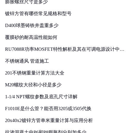
膨胀螺丝尺寸是多少
镀锌方管有哪些常见规格和型号
D400球墨铸铁井盖重多少
覆膜砂的耐高温性能如何
RU7088R功率MOSFET特性解析及其在可调电源设计中的
实践
不锈钢通风 管道施工
201不锈钢重量计算方法大全
M20螺纹大径和小径是多少
1-1/4 NPT螺纹参数及底孔尺寸详解
F1010E是什么管？能否用3205或3505代换
20x40x2镀锌方管单米重量计算与应用分析
抗渗混凝土中P6和P8膨胀剂分别加多少