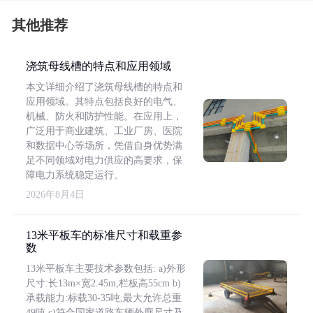
其他推荐
浇筑母线槽的特点和应用领域
本文详细介绍了浇筑母线槽的特点和
应用领域。其特点包括良好的电气、
机械、防火和防护性能。在应用上，
广泛用于商业建筑、工业厂房、医院
和数据中心等场所，凭借自身优势满
足不同领域对电力供应的高要求，保
障电力系统稳定运行。
2026年8月4日
13米平板车的标准尺寸和载重参
数
13米平板车主要技术参数包括: a)外形
尺寸:长13m×宽2.45m,栏板高55cm b)
承载能力:标载30-35吨,最大允许总重
49吨 c)符合国家道路车辆外廓尺寸及