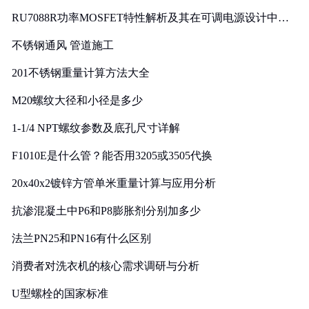
RU7088R功率MOSFET特性解析及其在可调电源设计中的
实践
不锈钢通风 管道施工
201不锈钢重量计算方法大全
M20螺纹大径和小径是多少
1-1/4 NPT螺纹参数及底孔尺寸详解
F1010E是什么管？能否用3205或3505代换
20x40x2镀锌方管单米重量计算与应用分析
抗渗混凝土中P6和P8膨胀剂分别加多少
法兰PN25和PN16有什么区别
消费者对洗衣机的核心需求调研与分析
U型螺栓的国家标准