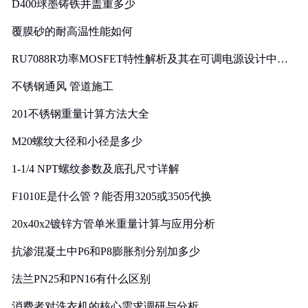
D400球墨铸铁井盖重多少
覆膜砂的耐高温性能如何
RU7088R功率MOSFET特性解析及其在可调电源设计中的
实践
不锈钢通风 管道施工
201不锈钢重量计算方法大全
M20螺纹大径和小径是多少
1-1/4 NPT螺纹参数及底孔尺寸详解
F1010E是什么管？能否用3205或3505代换
20x40x2镀锌方管单米重量计算与应用分析
抗渗混凝土中P6和P8膨胀剂分别加多少
法兰PN25和PN16有什么区别
消费者对洗衣机的核心需求调研与分析