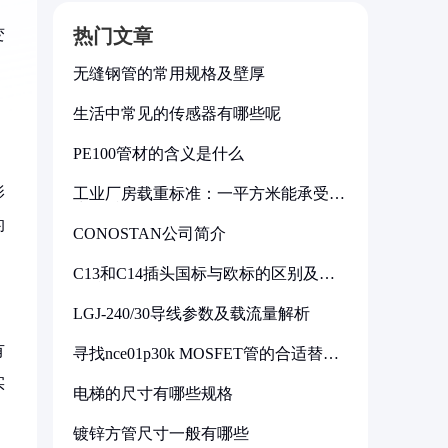
热门文章
变
无缝钢管的常用规格及壁厚
生活中常见的传感器有哪些呢
PE100管材的含义是什么
影
工业厂房载重标准：一平方米能承受多
少公斤
的
CONOSTAN公司简介
C13和C14插头国标与欧标的区别及其
标准解析
LGJ-240/30导线参数及载流量解析
有
寻找nce01p30k MOSFET管的合适替代
型号
实
电梯的尺寸有哪些规格
镀锌方管尺寸一般有哪些