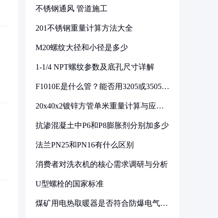
不锈钢通风 管道施工
201不锈钢重量计算方法大全
M20螺纹大径和小径是多少
1-1/4 NPT螺纹参数及底孔尺寸详解
F1010E是什么管？能否用3205或3505代
换
20x40x2镀锌方管单米重量计算与应用
分析
抗渗混凝土中P6和P8膨胀剂分别加多少
法兰PN25和PN16有什么区别
消费者对洗衣机的核心需求调研与分析
U型螺栓的国家标准
煤矿用电热取暖器是否符合防爆电气设
备标准