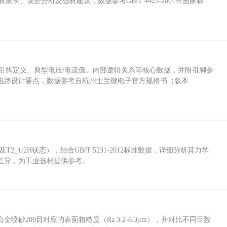
计算案例、误差分析及选材建议，数据参考GB/T 4423-2007等国家标
括各引脚定义、典型电压/电流值、内部逻辑关系等核心数据，并附引脚参
电路设计要点，数据参考自杭州士兰微电子官方规格书（版本
_1/2H状态），结合GB/T 5231-2012标准数据，详细分析其力学
差异，为工业选材提供参考。
砂200目对应的表面粗糙度（Ra 3.2-6.3μm），并对比不同目数