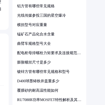
便
铝方管有哪些常见规格
精
光线传媒参投三国的星空爆冷
横担型号对应重量
锰矿石产品化合水含量
曲臂车规格型号大全
配电柜母排螺栓力矩要求及连接规范详
解
膨胀螺丝尺寸是多少
镀锌方管有哪些常见规格和型号
D400球墨铸铁井盖重多少
覆膜砂的耐高温性能如何
RU7088R功率MOSFET特性解析及其在
可调电源设计中的实践