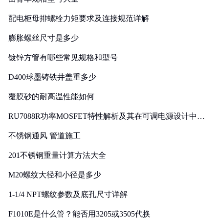
配电柜母排螺栓力矩要求及连接规范详解
膨胀螺丝尺寸是多少
镀锌方管有哪些常见规格和型号
D400球墨铸铁井盖重多少
覆膜砂的耐高温性能如何
RU7088R功率MOSFET特性解析及其在可调电源设计中的
实践
不锈钢通风 管道施工
201不锈钢重量计算方法大全
M20螺纹大径和小径是多少
1-1/4 NPT螺纹参数及底孔尺寸详解
F1010E是什么管？能否用3205或3505代换