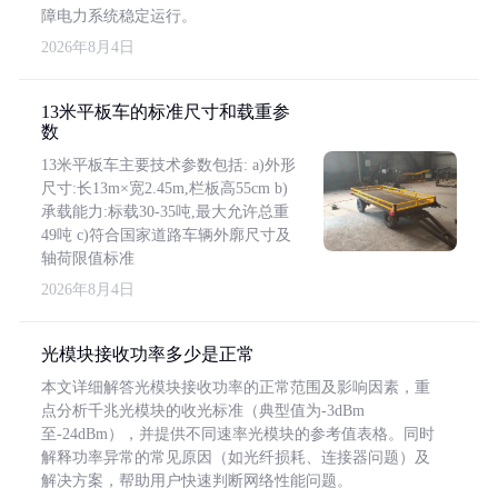
障电力系统稳定运行。
2026年8月4日
13米平板车的标准尺寸和载重参
数
13米平板车主要技术参数包括: a)外形
尺寸:长13m×宽2.45m,栏板高55cm b)
承载能力:标载30-35吨,最大允许总重
49吨 c)符合国家道路车辆外廓尺寸及
轴荷限值标准
2026年8月4日
光模块接收功率多少是正常
本文详细解答光模块接收功率的正常范围及影响因素，重
点分析千兆光模块的收光标准（典型值为-3dBm
至-24dBm），并提供不同速率光模块的参考值表格。同时
解释功率异常的常见原因（如光纤损耗、连接器问题）及
解决方案，帮助用户快速判断网络性能问题。