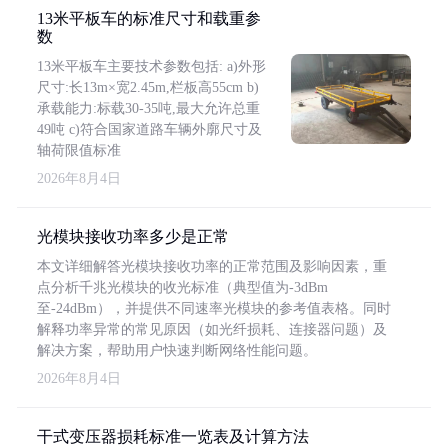
13米平板车的标准尺寸和载重参
数
13米平板车主要技术参数包括: a)外形
尺寸:长13m×宽2.45m,栏板高55cm b)
承载能力:标载30-35吨,最大允许总重
49吨 c)符合国家道路车辆外廓尺寸及
轴荷限值标准
2026年8月4日
光模块接收功率多少是正常
本文详细解答光模块接收功率的正常范围及影响因素，重
点分析千兆光模块的收光标准（典型值为-3dBm
至-24dBm），并提供不同速率光模块的参考值表格。同时
解释功率异常的常见原因（如光纤损耗、连接器问题）及
解决方案，帮助用户快速判断网络性能问题。
2026年8月4日
干式变压器损耗标准一览表及计算方法