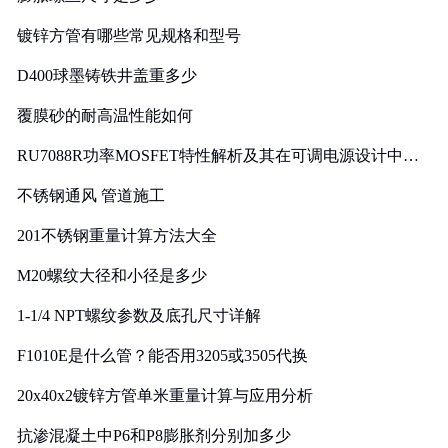
镀锌方管有哪些常见规格和型号
D400球墨铸铁井盖重多少
覆膜砂的耐高温性能如何
RU7088R功率MOSFET特性解析及其在可调电源设计中的
实践
不锈钢通风 管道施工
201不锈钢重量计算方法大全
M20螺纹大径和小径是多少
1-1/4 NPT螺纹参数及底孔尺寸详解
F1010E是什么管？能否用3205或3505代换
20x40x2镀锌方管单米重量计算与应用分析
抗渗混凝土中P6和P8膨胀剂分别加多少