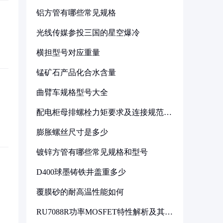
铝方管有哪些常见规格
光线传媒参投三国的星空爆冷
横担型号对应重量
锰矿石产品化合水含量
曲臂车规格型号大全
配电柜母排螺栓力矩要求及连接规范详
解
膨胀螺丝尺寸是多少
镀锌方管有哪些常见规格和型号
D400球墨铸铁井盖重多少
覆膜砂的耐高温性能如何
RU7088R功率MOSFET特性解析及其在
可调电源设计中的实践