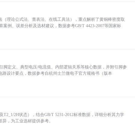
法（理论公式法、查表法、在线工具法），重点解析了黄铜棒密度取
计算案例、误差分析及选材建议，数据参考GB/T 4423-2007等国家标
括各引脚定义、典型电压/电流值、内部逻辑关系等核心数据，并附引脚参
电路设计要点，数据参考自杭州士兰微电子官方规格书（版本
_1/2H状态），结合GB/T 5231-2012标准数据，详细分析其力学
差异，为工业选材提供参考。