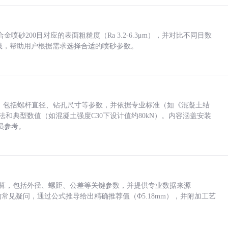
砂200目对应的表面粗糙度（Ra 3.2-6.3μm），并对比不同目数
业实践，帮助用户根据需求选择合适的喷砂参数。
力，包括螺杆直径、钻孔尺寸等参数，并依据专业标准（如《混凝土结
方法和典型数值（如混凝土强度C30下设计值约80kN）。内容涵盖安装
员参考。
底孔计算，包括外径、螺距、公差等关键参数，并提供专业数据来源
孔尺寸的常见疑问，通过公式推导给出精确推荐值（Φ5.18mm），并附加工艺