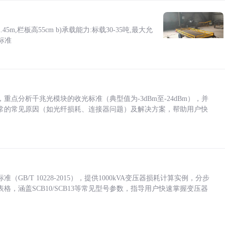
5m,栏板高55cm b)承载能力:标载30-35吨,最大允
标准
点分析千兆光模块的收光标准（典型值为-3dBm至-24dBm），并
常的常见原因（如光纤损耗、连接器问题）及解决方案，帮助用户快
/T 10228-2015），提供1000kVA变压器损耗计算实例，分步
，涵盖SCB10/SCB13等常见型号参数，指导用户快速掌握变压器