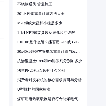
不锈钢通风 管道施工
201不锈钢重量计算方法大全
M20螺纹大径和小径是多少
1-1/4 NPT螺纹参数及底孔尺寸详解
F1010E是什么管？能否用3205或3505代
换
20x40x2镀锌方管单米重量计算与应用
分析
抗渗混凝土中P6和P8膨胀剂分别加多少
法兰PN25和PN16有什么区别
消费者对洗衣机的核心需求调研与分析
U型螺栓的国家标准
煤矿用电热取暖器是否符合防爆电气设
备标准