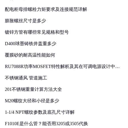
配电柜母排螺栓力矩要求及连接规范详解
膨胀螺丝尺寸是多少
镀锌方管有哪些常见规格和型号
D400球墨铸铁井盖重多少
覆膜砂的耐高温性能如何
RU7088R功率MOSFET特性解析及其在可调电源设计中的
实践
不锈钢通风 管道施工
201不锈钢重量计算方法大全
M20螺纹大径和小径是多少
1-1/4 NPT螺纹参数及底孔尺寸详解
F1010E是什么管？能否用3205或3505代换