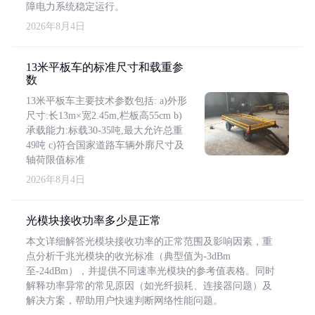
障电力系统稳定运行。
2026年8月4日
13米平板车的标准尺寸和载重参
数
13米平板车主要技术参数包括: a)外形
尺寸:长13m×宽2.45m,栏板高55cm b)
承载能力:标载30-35吨,最大允许总重
49吨 c)符合国家道路车辆外廓尺寸及
轴荷限值标准
2026年8月4日
光模块接收功率多少是正常
本文详细解答光模块接收功率的正常范围及影响因素，重
点分析千兆光模块的收光标准（典型值为-3dBm
至-24dBm），并提供不同速率光模块的参考值表格。同时
解释功率异常的常见原因（如光纤损耗、连接器问题）及
解决方案，帮助用户快速判断网络性能问题。