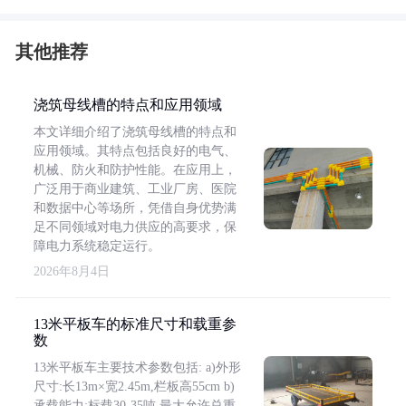
其他推荐
浇筑母线槽的特点和应用领域
本文详细介绍了浇筑母线槽的特点和
应用领域。其特点包括良好的电气、
机械、防火和防护性能。在应用上，
广泛用于商业建筑、工业厂房、医院
和数据中心等场所，凭借自身优势满
足不同领域对电力供应的高要求，保
障电力系统稳定运行。
2026年8月4日
13米平板车的标准尺寸和载重参
数
13米平板车主要技术参数包括: a)外形
尺寸:长13m×宽2.45m,栏板高55cm b)
承载能力:标载30-35吨,最大允许总重