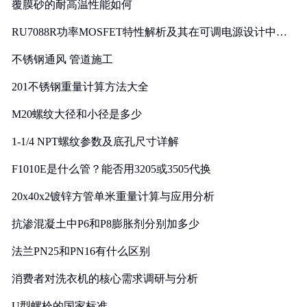
覆膜砂的耐高温性能如何
RU7088R功率MOSFET特性解析及其在可调电源设计中的
实践
不锈钢通风 管道施工
201不锈钢重量计算方法大全
M20螺纹大径和小径是多少
1-1/4 NPT螺纹参数及底孔尺寸详解
F1010E是什么管？能否用3205或3505代换
20x40x2镀锌方管单米重量计算与应用分析
抗渗混凝土中P6和P8膨胀剂分别加多少
法兰PN25和PN16有什么区别
消费者对洗衣机的核心需求调研与分析
U型螺栓的国家标准