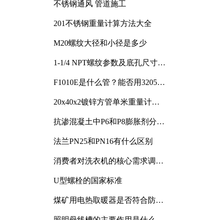
不锈钢通风 管道施工
201不锈钢重量计算方法大全
M20螺纹大径和小径是多少
1-1/4 NPT螺纹参数及底孔尺寸详
解
F1010E是什么管？能否用3205或
3505代换
20x40x2镀锌方管单米重量计算
与应用分析
抗渗混凝土中P6和P8膨胀剂分别
加多少
法兰PN25和PN16有什么区别
消费者对洗衣机的核心需求调研
与分析
U型螺栓的国家标准
煤矿用电热取暖器是否符合防爆
电气设备标准
照明母线槽的主要作用是什么