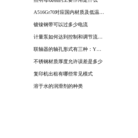
A516Gr70对应国内材质及低温冲
击要求解析
镀镍钢带可以过多少电流
计量泵如何达到控制和调节流量
的目的
联轴器的轴孔形式有三种：Y
型、J型、Z型
不锈钢材质厚度允许误差是多少
复印机出租有哪些常见模式
溶于水的润滑剂的种类