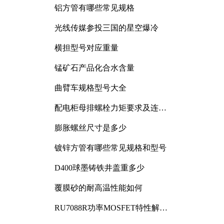
铝方管有哪些常见规格
光线传媒参投三国的星空爆冷
横担型号对应重量
锰矿石产品化合水含量
曲臂车规格型号大全
配电柜母排螺栓力矩要求及连接
规范详解
膨胀螺丝尺寸是多少
镀锌方管有哪些常见规格和型号
D400球墨铸铁井盖重多少
覆膜砂的耐高温性能如何
RU7088R功率MOSFET特性解析
及其在可调电源设计中的实践