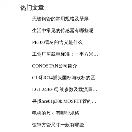
热门文章
无缝钢管的常用规格及壁厚
生活中常见的传感器有哪些呢
PE100管材的含义是什么
工业厂房载重标准：一平方米能
承受多少公斤
CONOSTAN公司简介
C13和C14插头国标与欧标的区别
及其标准解析
LGJ-240/30导线参数及载流量解
析
寻找nce01p30k MOSFET管的合
适替代型号
电梯的尺寸有哪些规格
镀锌方管尺寸一般有哪些