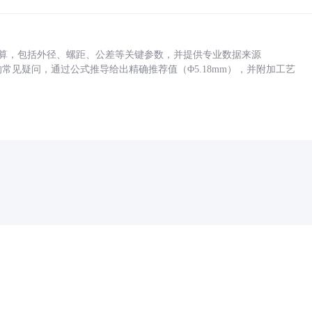
底孔计算，包括外径、螺距、公差等关键参数，并提供专业数据来源
孔尺寸的常见疑问，通过公式推导给出精确推荐值（Φ5.18mm），并附加工艺
药品医疗器械网络信息服务备案(京)网药械信息备字（2021）第00159号
京ICP证030173号
京公网安备11000002000001号