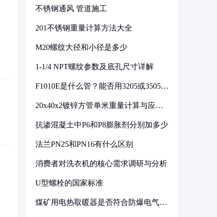
不锈钢通风 管道施工
201不锈钢重量计算方法大全
M20螺纹大径和小径是多少
1-1/4 NPT螺纹参数及底孔尺寸详解
F1010E是什么管？能否用3205或3505代
换
20x40x2镀锌方管单米重量计算与应用
分析
抗渗混凝土中P6和P8膨胀剂分别加多少
法兰PN25和PN16有什么区别
消费者对洗衣机的核心需求调研与分析
U型螺栓的国家标准
煤矿用电热取暖器是否符合防爆电气设
备标准