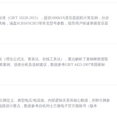
/T 10228-2015），提供1000kVA变压器损耗计算实例，分步
，涵盖SCB10/SCB13等常见型号参数，指导用户快速掌握变压器
法（理论公式法、查表法、在线工具法），重点解析了黄铜棒密度取
计算案例、误差分析及选材建议，数据参考GB/T 4423-2007等国家标
括各引脚定义、典型电压/电流值、内部逻辑关系等核心数据，并附引脚参
电路设计要点，数据参考自杭州士兰微电子官方规格书（版本