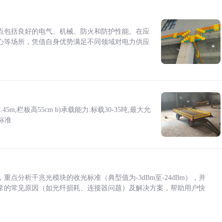
点包括良好的电气、机械、防火和防护性能。在应
心等场所，凭借自身优势满足不同领域对电力供应
5m,栏板高55cm b)承载能力:标载30-35吨,最大允
标准
点分析千兆光模块的收光标准（典型值为-3dBm至-24dBm），并
常的常见原因（如光纤损耗、连接器问题）及解决方案，帮助用户快