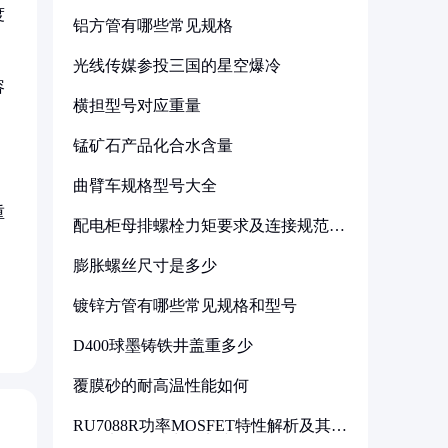
度
铝方管有哪些常见规格
光线传媒参投三国的星空爆冷
容
横担型号对应重量
锰矿石产品化合水含量
曲臂车规格型号大全
重
配电柜母排螺栓力矩要求及连接规范详
解
膨胀螺丝尺寸是多少
镀锌方管有哪些常见规格和型号
D400球墨铸铁井盖重多少
覆膜砂的耐高温性能如何
RU7088R功率MOSFET特性解析及其在
可调电源设计中的实践