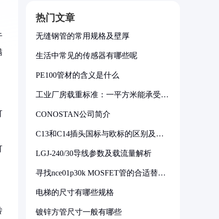
热门文章
无缝钢管的常用规格及壁厚
于
满
生活中常见的传感器有哪些呢
PE100管材的含义是什么
工业厂房载重标准：一平方米能承受多
少公斤
可
CONOSTAN公司简介
C13和C14插头国标与欧标的区别及其
标准解析
可
LGJ-240/30导线参数及载流量解析
寻找nce01p30k MOSFET管的合适替代
型号
电梯的尺寸有哪些规格
转
镀锌方管尺寸一般有哪些