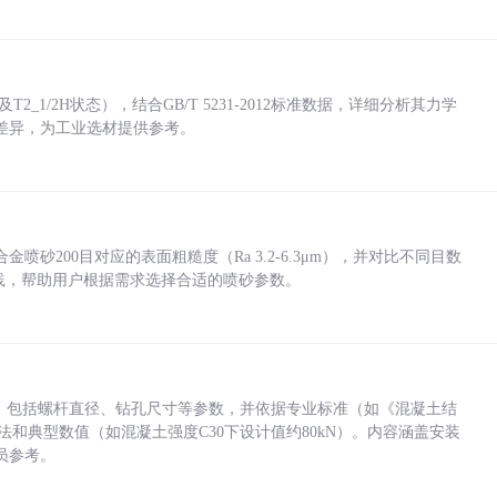
_1/2H状态），结合GB/T 5231-2012标准数据，详细分析其力学
差异，为工业选材提供参考。
砂200目对应的表面粗糙度（Ra 3.2-6.3μm），并对比不同目数
业实践，帮助用户根据需求选择合适的喷砂参数。
力，包括螺杆直径、钻孔尺寸等参数，并依据专业标准（如《混凝土结
方法和典型数值（如混凝土强度C30下设计值约80kN）。内容涵盖安装
员参考。