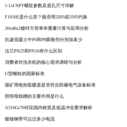
1-1/4 NPT螺纹参数及底孔尺寸详解
F1010E是什么管？能否用3205或3505代换
20x40x2镀锌方管单米重量计算与应用分析
抗渗混凝土中P6和P8膨胀剂分别加多少
法兰PN25和PN16有什么区别
消费者对洗衣机的核心需求调研与分析
U型螺栓的国家标准
煤矿用电热取暖器是否符合防爆电气设备标准
照明母线槽的主要作用是什么
A516Gr70对应国内材质及低温冲击要求解析
镀镍钢带可以过多少电流