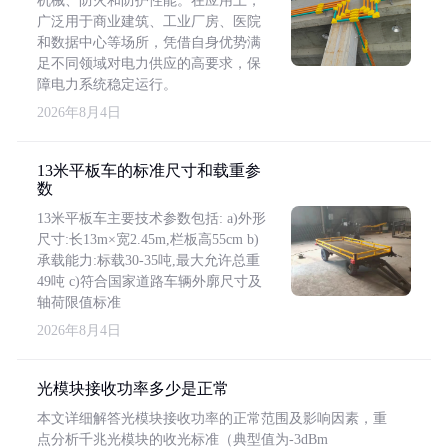
机械、防火和防护性能。在应用上，
广泛用于商业建筑、工业厂房、医院
和数据中心等场所，凭借自身优势满
足不同领域对电力供应的高要求，保
障电力系统稳定运行。
2026年8月4日
13米平板车的标准尺寸和载重参
数
13米平板车主要技术参数包括: a)外形
尺寸:长13m×宽2.45m,栏板高55cm b)
承载能力:标载30-35吨,最大允许总重
49吨 c)符合国家道路车辆外廓尺寸及
轴荷限值标准
2026年8月4日
光模块接收功率多少是正常
本文详细解答光模块接收功率的正常范围及影响因素，重
点分析千兆光模块的收光标准（典型值为-3dBm