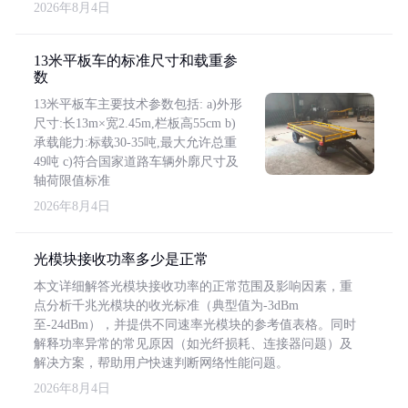
2026年8月4日
13米平板车的标准尺寸和载重参
数
13米平板车主要技术参数包括: a)外形
尺寸:长13m×宽2.45m,栏板高55cm b)
承载能力:标载30-35吨,最大允许总重
49吨 c)符合国家道路车辆外廓尺寸及
轴荷限值标准
2026年8月4日
光模块接收功率多少是正常
本文详细解答光模块接收功率的正常范围及影响因素，重
点分析千兆光模块的收光标准（典型值为-3dBm
至-24dBm），并提供不同速率光模块的参考值表格。同时
解释功率异常的常见原因（如光纤损耗、连接器问题）及
解决方案，帮助用户快速判断网络性能问题。
2026年8月4日