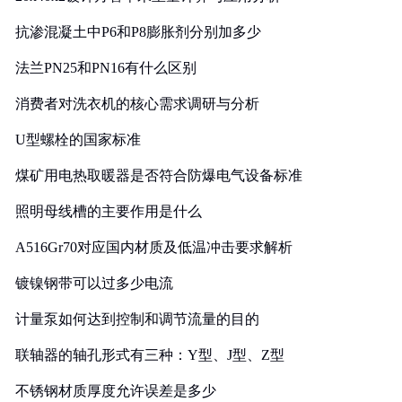
抗渗混凝土中P6和P8膨胀剂分别加多少
法兰PN25和PN16有什么区别
消费者对洗衣机的核心需求调研与分析
U型螺栓的国家标准
煤矿用电热取暖器是否符合防爆电气设备标准
照明母线槽的主要作用是什么
A516Gr70对应国内材质及低温冲击要求解析
镀镍钢带可以过多少电流
计量泵如何达到控制和调节流量的目的
联轴器的轴孔形式有三种：Y型、J型、Z型
不锈钢材质厚度允许误差是多少