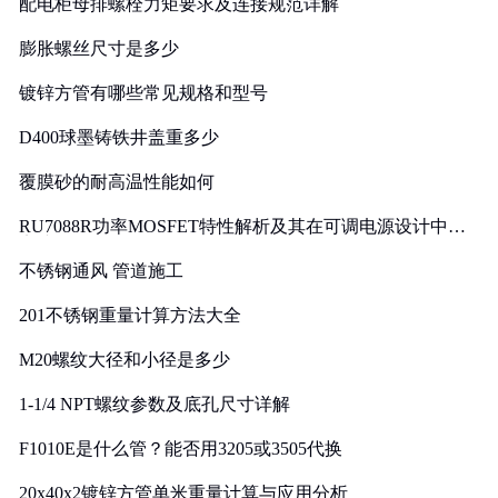
配电柜母排螺栓力矩要求及连接规范详解
膨胀螺丝尺寸是多少
镀锌方管有哪些常见规格和型号
D400球墨铸铁井盖重多少
覆膜砂的耐高温性能如何
RU7088R功率MOSFET特性解析及其在可调电源设计中的
实践
不锈钢通风 管道施工
201不锈钢重量计算方法大全
M20螺纹大径和小径是多少
1-1/4 NPT螺纹参数及底孔尺寸详解
F1010E是什么管？能否用3205或3505代换
20x40x2镀锌方管单米重量计算与应用分析