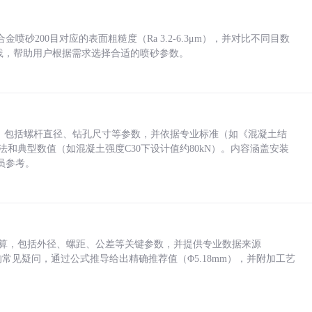
砂200目对应的表面粗糙度（Ra 3.2-6.3μm），并对比不同目数
业实践，帮助用户根据需求选择合适的喷砂参数。
力，包括螺杆直径、钻孔尺寸等参数，并依据专业标准（如《混凝土结
方法和典型数值（如混凝土强度C30下设计值约80kN）。内容涵盖安装
员参考。
底孔计算，包括外径、螺距、公差等关键参数，并提供专业数据来源
孔尺寸的常见疑问，通过公式推导给出精确推荐值（Φ5.18mm），并附加工艺