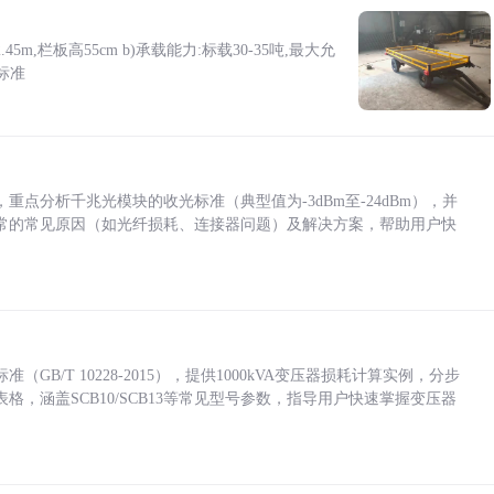
5m,栏板高55cm b)承载能力:标载30-35吨,最大允
标准
点分析千兆光模块的收光标准（典型值为-3dBm至-24dBm），并
常的常见原因（如光纤损耗、连接器问题）及解决方案，帮助用户快
/T 10228-2015），提供1000kVA变压器损耗计算实例，分步
，涵盖SCB10/SCB13等常见型号参数，指导用户快速掌握变压器