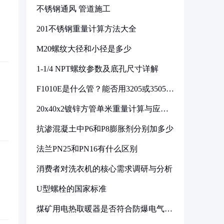
不锈钢通风 管道施工
201不锈钢重量计算方法大全
M20螺纹大径和小径是多少
1-1/4 NPT螺纹参数及底孔尺寸详解
F1010E是什么管？能否用3205或3505代
换
20x40x2镀锌方管单米重量计算与应用
分析
抗渗混凝土中P6和P8膨胀剂分别加多少
法兰PN25和PN16有什么区别
消费者对洗衣机的核心需求调研与分析
U型螺栓的国家标准
煤矿用电热取暖器是否符合防爆电气设
备标准