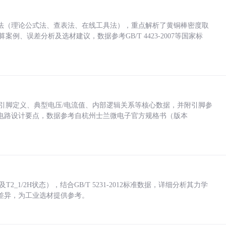
法（理论公式法、查表法、在线工具法），重点解析了黄铜棒密度取
计算案例、误差分析及选材建议，数据参考GB/T 4423-2007等国家标
括各引脚定义、典型电压/电流值、内部逻辑关系等核心数据，并附引脚参
电路设计要点，数据参考自杭州士兰微电子官方规格书（版本
_1/2H状态），结合GB/T 5231-2012标准数据，详细分析其力学
差异，为工业选材提供参考。