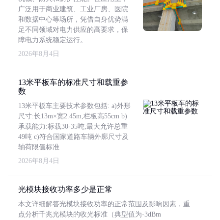
广泛用于商业建筑、工业厂房、医院
和数据中心等场所，凭借自身优势满
足不同领域对电力供应的高要求，保
障电力系统稳定运行。
2026年8月4日
13米平板车的标准尺寸和载重参
数
13米平板车主要技术参数包括: a)外形
尺寸:长13m×宽2.45m,栏板高55cm b)
承载能力:标载30-35吨,最大允许总重
49吨 c)符合国家道路车辆外廓尺寸及
轴荷限值标准
2026年8月4日
光模块接收功率多少是正常
本文详细解答光模块接收功率的正常范围及影响因素，重
点分析千兆光模块的收光标准（典型值为-3dBm