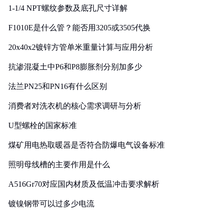
1-1/4 NPT螺纹参数及底孔尺寸详解
F1010E是什么管？能否用3205或3505代换
20x40x2镀锌方管单米重量计算与应用分析
抗渗混凝土中P6和P8膨胀剂分别加多少
法兰PN25和PN16有什么区别
消费者对洗衣机的核心需求调研与分析
U型螺栓的国家标准
煤矿用电热取暖器是否符合防爆电气设备标准
照明母线槽的主要作用是什么
A516Gr70对应国内材质及低温冲击要求解析
镀镍钢带可以过多少电流