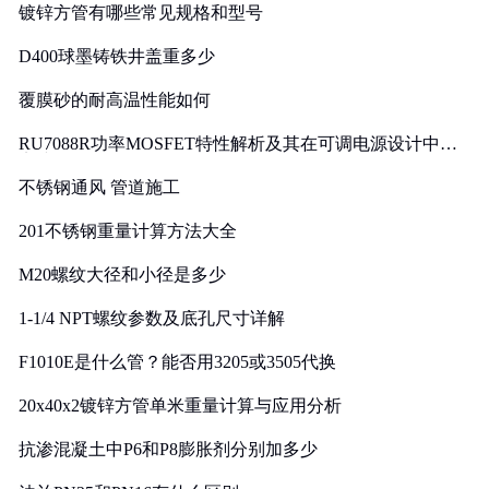
镀锌方管有哪些常见规格和型号
D400球墨铸铁井盖重多少
覆膜砂的耐高温性能如何
RU7088R功率MOSFET特性解析及其在可调电源设计中的
实践
不锈钢通风 管道施工
201不锈钢重量计算方法大全
M20螺纹大径和小径是多少
1-1/4 NPT螺纹参数及底孔尺寸详解
F1010E是什么管？能否用3205或3505代换
20x40x2镀锌方管单米重量计算与应用分析
抗渗混凝土中P6和P8膨胀剂分别加多少