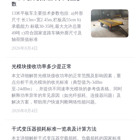
数
13米平板车主要技术参数包括: a)外形
尺寸:长13m×宽2.45m,栏板高55cm b)
承载能力:标载30-35吨,最大允许总重
49吨 c)符合国家道路车辆外廓尺寸及
轴荷限值标准
2026年8月4日
光模块接收功率多少是正常
本文详细解答光模块接收功率的正常范围及影响因素，重
点分析千兆光模块的收光标准（典型值为-3dBm
至-24dBm），并提供不同速率光模块的参考值表格。同时
解释功率异常的常见原因（如光纤损耗、连接器问题）及
解决方案，帮助用户快速判断网络性能问题。
2026年8月4日
干式变压器损耗标准一览表及计算方法
本文详细解析干式变压器空载损耗、负载损耗的国家标准