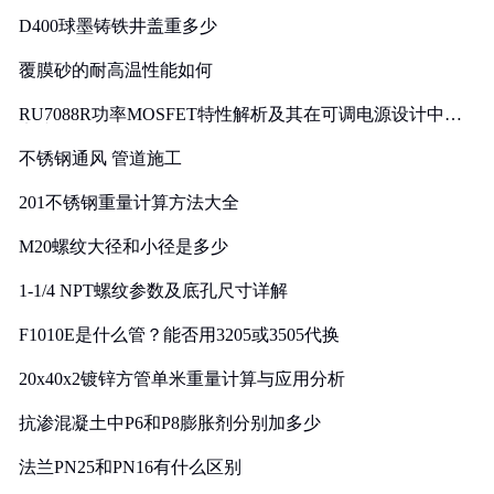
D400球墨铸铁井盖重多少
覆膜砂的耐高温性能如何
RU7088R功率MOSFET特性解析及其在可调电源设计中的
实践
不锈钢通风 管道施工
201不锈钢重量计算方法大全
M20螺纹大径和小径是多少
1-1/4 NPT螺纹参数及底孔尺寸详解
F1010E是什么管？能否用3205或3505代换
20x40x2镀锌方管单米重量计算与应用分析
抗渗混凝土中P6和P8膨胀剂分别加多少
法兰PN25和PN16有什么区别