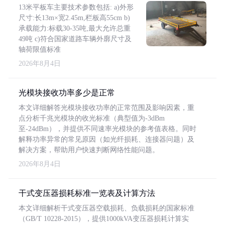
13米平板车主要技术参数包括: a)外形
尺寸:长13m×宽2.45m,栏板高55cm b)
承载能力:标载30-35吨,最大允许总重
49吨 c)符合国家道路车辆外廓尺寸及
轴荷限值标准
2026年8月4日
光模块接收功率多少是正常
本文详细解答光模块接收功率的正常范围及影响因素，重
点分析千兆光模块的收光标准（典型值为-3dBm
至-24dBm），并提供不同速率光模块的参考值表格。同时
解释功率异常的常见原因（如光纤损耗、连接器问题）及
解决方案，帮助用户快速判断网络性能问题。
2026年8月4日
干式变压器损耗标准一览表及计算方法
本文详细解析干式变压器空载损耗、负载损耗的国家标准
（GB/T 10228-2015），提供1000kVA变压器损耗计算实