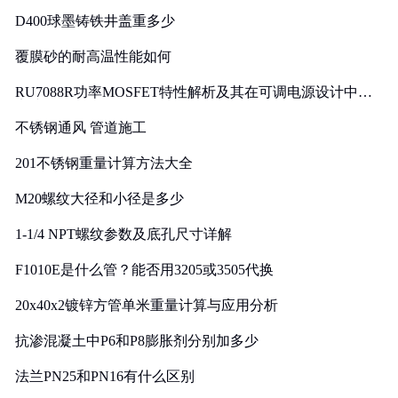
D400球墨铸铁井盖重多少
覆膜砂的耐高温性能如何
RU7088R功率MOSFET特性解析及其在可调电源设计中的
实践
不锈钢通风 管道施工
201不锈钢重量计算方法大全
M20螺纹大径和小径是多少
1-1/4 NPT螺纹参数及底孔尺寸详解
F1010E是什么管？能否用3205或3505代换
20x40x2镀锌方管单米重量计算与应用分析
抗渗混凝土中P6和P8膨胀剂分别加多少
法兰PN25和PN16有什么区别