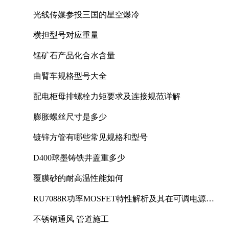
光线传媒参投三国的星空爆冷
横担型号对应重量
锰矿石产品化合水含量
曲臂车规格型号大全
配电柜母排螺栓力矩要求及连接规范详解
膨胀螺丝尺寸是多少
镀锌方管有哪些常见规格和型号
D400球墨铸铁井盖重多少
覆膜砂的耐高温性能如何
RU7088R功率MOSFET特性解析及其在可调电源设
计中的实践
不锈钢通风 管道施工