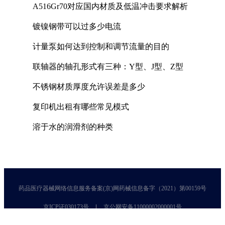
A516Gr70对应国内材质及低温冲击要求解析
镀镍钢带可以过多少电流
计量泵如何达到控制和调节流量的目的
联轴器的轴孔形式有三种：Y型、J型、Z型
不锈钢材质厚度允许误差是多少
复印机出租有哪些常见模式
溶于水的润滑剂的种类
药品医疗器械网络信息服务备案(京)网药械信息备字（2021）第00159号
京ICP证030173号
京公网安备11000002000001号