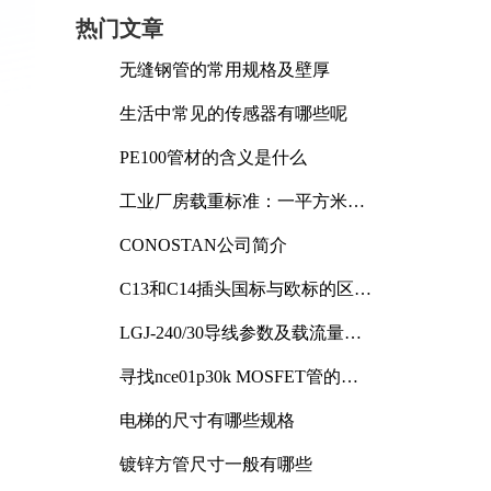
热门文章
无缝钢管的常用规格及壁厚
生活中常见的传感器有哪些呢
PE100管材的含义是什么
工业厂房载重标准：一平方米能
承受多少公斤
CONOSTAN公司简介
C13和C14插头国标与欧标的区别
及其标准解析
LGJ-240/30导线参数及载流量解
析
寻找nce01p30k MOSFET管的合
适替代型号
电梯的尺寸有哪些规格
镀锌方管尺寸一般有哪些