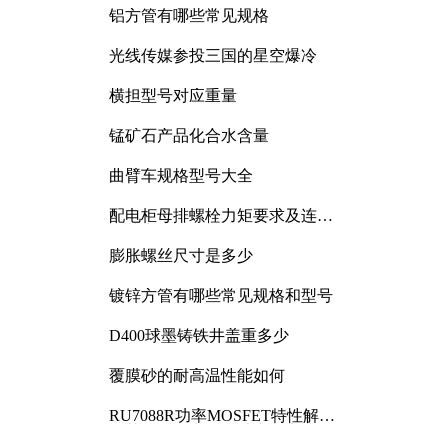
铝方管有哪些常见规格
光线传媒参投三国的星空爆冷
横担型号对应重量
锰矿石产品化合水含量
曲臂车规格型号大全
配电柜母排螺栓力矩要求及连接
规范详解
膨胀螺丝尺寸是多少
镀锌方管有哪些常见规格和型号
D400球墨铸铁井盖重多少
覆膜砂的耐高温性能如何
RU7088R功率MOSFET特性解析
及其在可调电源设计中的实践