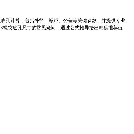
准尺寸及底孔计算，包括外径、螺距、公差等关键参数，并提供专业
-36UNS螺纹底孔尺寸的常见疑问，通过公式推导给出精确推荐值
药品医疗器械网络信息服务备案(京)网药械信息备字（2021）第00159号