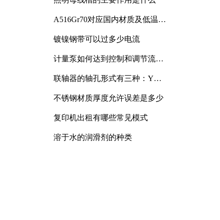
A516Gr70对应国内材质及低温冲
击要求解析
镀镍钢带可以过多少电流
计量泵如何达到控制和调节流量
的目的
联轴器的轴孔形式有三种：Y
型、J型、Z型
不锈钢材质厚度允许误差是多少
复印机出租有哪些常见模式
溶于水的润滑剂的种类