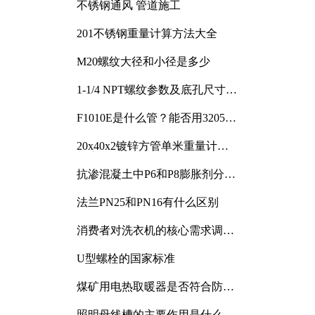
不锈钢通风 管道施工
201不锈钢重量计算方法大全
M20螺纹大径和小径是多少
1-1/4 NPT螺纹参数及底孔尺寸详
解
F1010E是什么管？能否用3205或
3505代换
20x40x2镀锌方管单米重量计算
与应用分析
抗渗混凝土中P6和P8膨胀剂分别
加多少
法兰PN25和PN16有什么区别
消费者对洗衣机的核心需求调研
与分析
U型螺栓的国家标准
煤矿用电热取暖器是否符合防爆
电气设备标准
照明母线槽的主要作用是什么