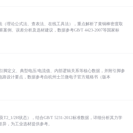
法（理论公式法、查表法、在线工具法），重点解析了黄铜棒密度取
计算案例、误差分析及选材建议，数据参考GB/T 4423-2007等国家标
括各引脚定义、典型电压/电流值、内部逻辑关系等核心数据，并附引脚参
电路设计要点，数据参考自杭州士兰微电子官方规格书（版本
_1/2H状态），结合GB/T 5231-2012标准数据，详细分析其力学
差异，为工业选材提供参考。