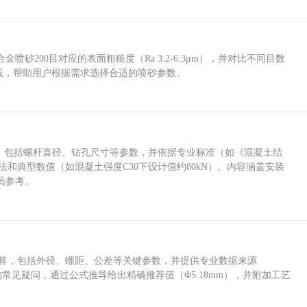
砂200目对应的表面粗糙度（Ra 3.2-6.3μm），并对比不同目数
业实践，帮助用户根据需求选择合适的喷砂参数。
力，包括螺杆直径、钻孔尺寸等参数，并依据专业标准（如《混凝土结
方法和典型数值（如混凝土强度C30下设计值约80kN）。内容涵盖安装
员参考。
底孔计算，包括外径、螺距、公差等关键参数，并提供专业数据来源
孔尺寸的常见疑问，通过公式推导给出精确推荐值（Φ5.18mm），并附加工艺