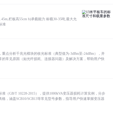
5m,栏板高55cm b)承载能力:标载30-35吨,最大允
标准
点分析千兆光模块的收光标准（典型值为-3dBm至-24dBm），并
常的常见原因（如光纤损耗、连接器问题）及解决方案，帮助用户快
/T 10228-2015），提供1000kVA变压器损耗计算实例，分步
，涵盖SCB10/SCB13等常见型号参数，指导用户快速掌握变压器