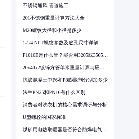
不锈钢通风 管道施工
201不锈钢重量计算方法大全
M20螺纹大径和小径是多少
1-1/4 NPT螺纹参数及底孔尺寸详解
F1010E是什么管？能否用3205或3505代
换
20x40x2镀锌方管单米重量计算与应用
分析
抗渗混凝土中P6和P8膨胀剂分别加多少
法兰PN25和PN16有什么区别
消费者对洗衣机的核心需求调研与分析
U型螺栓的国家标准
煤矿用电热取暖器是否符合防爆电气设
备标准