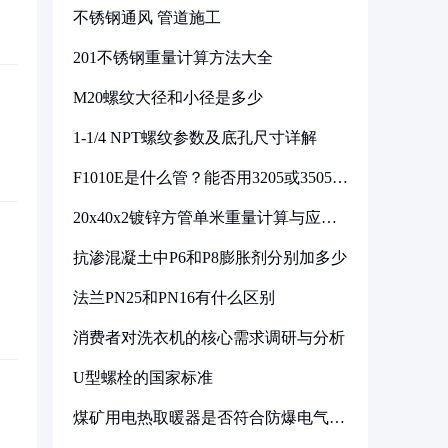
不锈钢通风 管道施工
201不锈钢重量计算方法大全
M20螺纹大径和小径是多少
1-1/4 NPT螺纹参数及底孔尺寸详解
F1010E是什么管？能否用3205或3505代
换
20x40x2镀锌方管单米重量计算与应用
分析
抗渗混凝土中P6和P8膨胀剂分别加多少
法兰PN25和PN16有什么区别
消费者对洗衣机的核心需求调研与分析
U型螺栓的国家标准
煤矿用电热取暖器是否符合防爆电气设
备标准