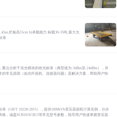
5m,栏板高55cm b)承载能力:标载30-35吨,最大允
标准
点分析千兆光模块的收光标准（典型值为-3dBm至-24dBm），并
常的常见原因（如光纤损耗、连接器问题）及解决方案，帮助用户快
/T 10228-2015），提供1000kVA变压器损耗计算实例，分步
，涵盖SCB10/SCB13等常见型号参数，指导用户快速掌握变压器