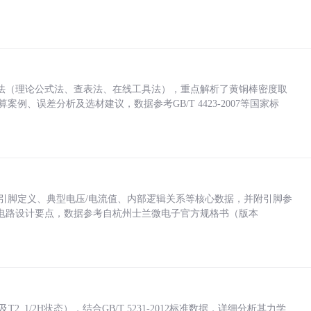
法（理论公式法、查表法、在线工具法），重点解析了黄铜棒密度取
计算案例、误差分析及选材建议，数据参考GB/T 4423-2007等国家标
括各引脚定义、典型电压/电流值、内部逻辑关系等核心数据，并附引脚参
电路设计要点，数据参考自杭州士兰微电子官方规格书（版本
_1/2H状态），结合GB/T 5231-2012标准数据，详细分析其力学