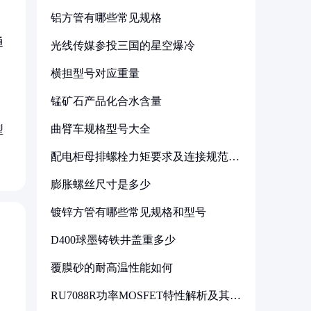
铝方管有哪些常见规格
通
光线传媒参投三国的星空爆冷
横担型号对应重量
锰矿石产品化合水含量
曲臂车规格型号大全
型
配电柜母排螺栓力矩要求及连接规范详
解
膨胀螺丝尺寸是多少
镀锌方管有哪些常见规格和型号
D400球墨铸铁井盖重多少
覆膜砂的耐高温性能如何
RU7088R功率MOSFET特性解析及其在
可调电源设计中的实践