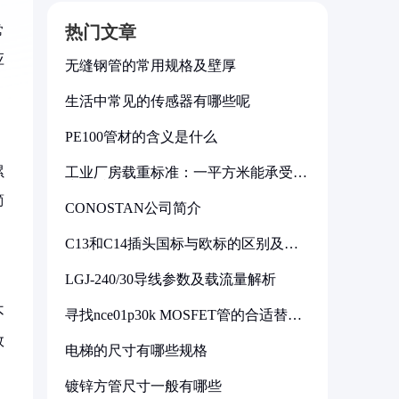
热门文章
常
应
无缝钢管的常用规格及壁厚
生活中常见的传感器有哪些呢
PE100管材的含义是什么
累
工业厂房载重标准：一平方米能承受多
少公斤
简
CONOSTAN公司简介
C13和C14插头国标与欧标的区别及其
标准解析
LGJ-240/30导线参数及载流量解析
不
寻找nce01p30k MOSFET管的合适替代
型号
效
电梯的尺寸有哪些规格
镀锌方管尺寸一般有哪些