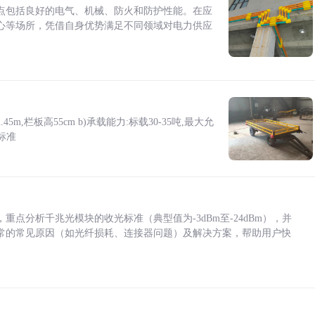
点包括良好的电气、机械、防火和防护性能。在应
心等场所，凭借自身优势满足不同领域对电力供应
5m,栏板高55cm b)承载能力:标载30-35吨,最大允
标准
点分析千兆光模块的收光标准（典型值为-3dBm至-24dBm），并
常的常见原因（如光纤损耗、连接器问题）及解决方案，帮助用户快