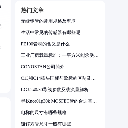
凿
热门文章
无缝钢管的常用规格及壁厚
式
生活中常见的传感器有哪些呢
PE100管材的含义是什么
构
工业厂房载重标准：一平方米能承受多
少公斤
CONOSTAN公司简介
。
C13和C14插头国标与欧标的区别及其
标准解析
LGJ-240/30导线参数及载流量解析
寻找nce01p30k MOSFET管的合适替代
型号
电梯的尺寸有哪些规格
镀锌方管尺寸一般有哪些