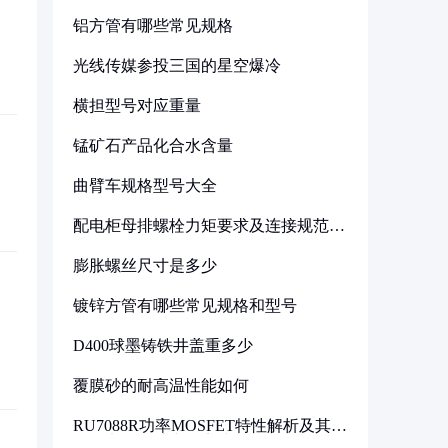
铝方管有哪些常见规格
光线传媒参投三国的星空爆冷
横担型号对应重量
锰矿石产品化合水含量
曲臂车规格型号大全
配电柜母排螺栓力矩要求及连接规范详
解
膨胀螺丝尺寸是多少
镀锌方管有哪些常见规格和型号
D400球墨铸铁井盖重多少
覆膜砂的耐高温性能如何
RU7088R功率MOSFET特性解析及其在
可调电源设计中的实践