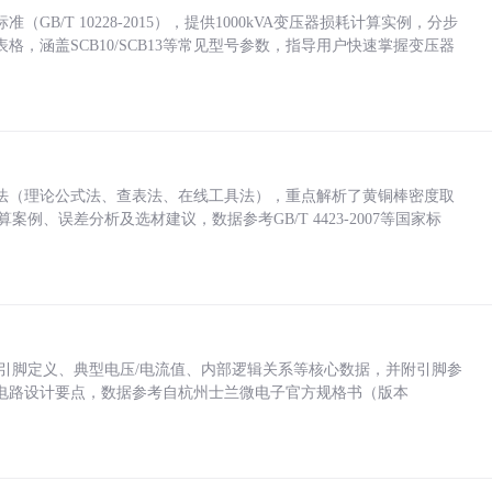
/T 10228-2015），提供1000kVA变压器损耗计算实例，分步
，涵盖SCB10/SCB13等常见型号参数，指导用户快速掌握变压器
法（理论公式法、查表法、在线工具法），重点解析了黄铜棒密度取
计算案例、误差分析及选材建议，数据参考GB/T 4423-2007等国家标
括各引脚定义、典型电压/电流值、内部逻辑关系等核心数据，并附引脚参
电路设计要点，数据参考自杭州士兰微电子官方规格书（版本