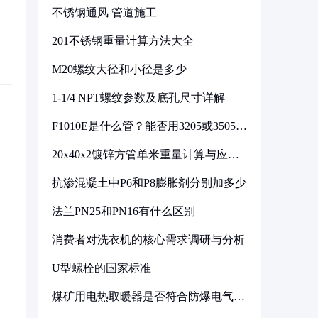
不锈钢通风 管道施工
201不锈钢重量计算方法大全
M20螺纹大径和小径是多少
1-1/4 NPT螺纹参数及底孔尺寸详解
F1010E是什么管？能否用3205或3505代
换
20x40x2镀锌方管单米重量计算与应用
分析
抗渗混凝土中P6和P8膨胀剂分别加多少
法兰PN25和PN16有什么区别
消费者对洗衣机的核心需求调研与分析
U型螺栓的国家标准
煤矿用电热取暖器是否符合防爆电气设
备标准