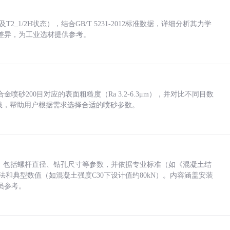
_1/2H状态），结合GB/T 5231-2012标准数据，详细分析其力学
差异，为工业选材提供参考。
砂200目对应的表面粗糙度（Ra 3.2-6.3μm），并对比不同目数
业实践，帮助用户根据需求选择合适的喷砂参数。
力，包括螺杆直径、钻孔尺寸等参数，并依据专业标准（如《混凝土结
方法和典型数值（如混凝土强度C30下设计值约80kN）。内容涵盖安装
员参考。