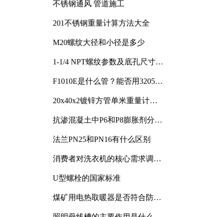
不锈钢通风 管道施工
201不锈钢重量计算方法大全
M20螺纹大径和小径是多少
1-1/4 NPT螺纹参数及底孔尺寸详
解
F1010E是什么管？能否用3205或
3505代换
20x40x2镀锌方管单米重量计算
与应用分析
抗渗混凝土中P6和P8膨胀剂分别
加多少
法兰PN25和PN16有什么区别
消费者对洗衣机的核心需求调研
与分析
U型螺栓的国家标准
煤矿用电热取暖器是否符合防爆
电气设备标准
照明母线槽的主要作用是什么