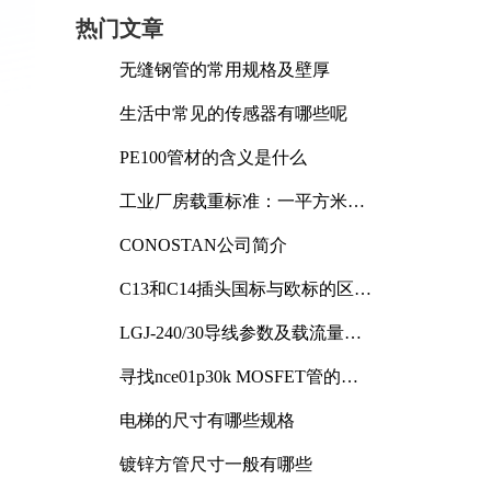
热门文章
无缝钢管的常用规格及壁厚
生活中常见的传感器有哪些呢
PE100管材的含义是什么
工业厂房载重标准：一平方米能
承受多少公斤
CONOSTAN公司简介
C13和C14插头国标与欧标的区别
及其标准解析
LGJ-240/30导线参数及载流量解
析
寻找nce01p30k MOSFET管的合
适替代型号
电梯的尺寸有哪些规格
镀锌方管尺寸一般有哪些