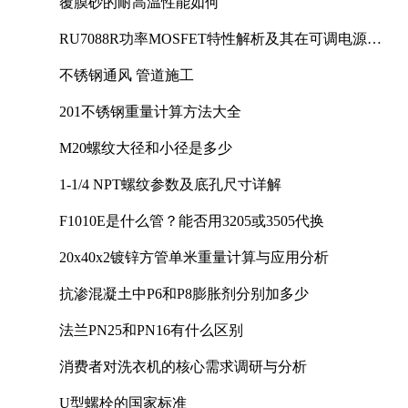
覆膜砂的耐高温性能如何
RU7088R功率MOSFET特性解析及其在可调电源设
计中的实践
不锈钢通风 管道施工
201不锈钢重量计算方法大全
M20螺纹大径和小径是多少
1-1/4 NPT螺纹参数及底孔尺寸详解
F1010E是什么管？能否用3205或3505代换
20x40x2镀锌方管单米重量计算与应用分析
抗渗混凝土中P6和P8膨胀剂分别加多少
法兰PN25和PN16有什么区别
消费者对洗衣机的核心需求调研与分析
U型螺栓的国家标准