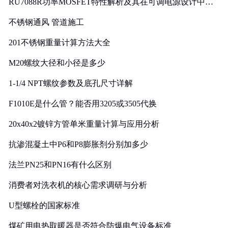
RU7088R功率MOSFET特性解析及其在可调电源设计中的
实践
不锈钢通风 管道施工
201不锈钢重量计算方法大全
M20螺纹大径和小径是多少
1-1/4 NPT螺纹参数及底孔尺寸详解
F1010E是什么管？能否用3205或3505代换
20x40x2镀锌方管单米重量计算与应用分析
抗渗混凝土中P6和P8膨胀剂分别加多少
法兰PN25和PN16有什么区别
消费者对洗衣机的核心需求调研与分析
U型螺栓的国家标准
煤矿用电热取暖器是否符合防爆电气设备标准