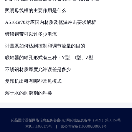
照明母线槽的主要作用是什么
A516Gr70对应国内材质及低温冲击要求解析
镀镍钢带可以过多少电流
计量泵如何达到控制和调节流量的目的
联轴器的轴孔形式有三种：Y型、J型、Z型
不锈钢材质厚度允许误差是多少
复印机出租有哪些常见模式
溶于水的润滑剂的种类
药品医疗器械网络信息服务备案(京)网药械信息备字（2021）第00159号
京ICP证030173号
京公网安备11000002000001号