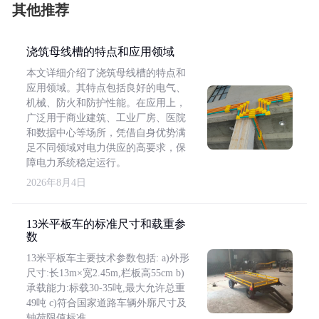
其他推荐
浇筑母线槽的特点和应用领域
本文详细介绍了浇筑母线槽的特点和
应用领域。其特点包括良好的电气、
机械、防火和防护性能。在应用上，
广泛用于商业建筑、工业厂房、医院
和数据中心等场所，凭借自身优势满
足不同领域对电力供应的高要求，保
障电力系统稳定运行。
2026年8月4日
13米平板车的标准尺寸和载重参
数
13米平板车主要技术参数包括: a)外形
尺寸:长13m×宽2.45m,栏板高55cm b)
承载能力:标载30-35吨,最大允许总重
49吨 c)符合国家道路车辆外廓尺寸及
轴荷限值标准