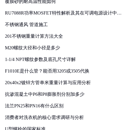
覆膜砂的耐高温性能如何
RU7088R功率MOSFET特性解析及其在可调电源设计中的
实践
不锈钢通风 管道施工
201不锈钢重量计算方法大全
M20螺纹大径和小径是多少
1-1/4 NPT螺纹参数及底孔尺寸详解
F1010E是什么管？能否用3205或3505代换
20x40x2镀锌方管单米重量计算与应用分析
抗渗混凝土中P6和P8膨胀剂分别加多少
法兰PN25和PN16有什么区别
消费者对洗衣机的核心需求调研与分析
U型螺栓的国家标准