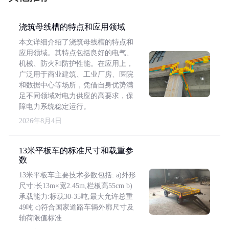
浇筑母线槽的特点和应用领域
本文详细介绍了浇筑母线槽的特点和
应用领域。其特点包括良好的电气、
机械、防火和防护性能。在应用上，
广泛用于商业建筑、工业厂房、医院
和数据中心等场所，凭借自身优势满
足不同领域对电力供应的高要求，保
障电力系统稳定运行。
2026年8月4日
13米平板车的标准尺寸和载重参
数
13米平板车主要技术参数包括: a)外形
尺寸:长13m×宽2.45m,栏板高55cm b)
承载能力:标载30-35吨,最大允许总重
49吨 c)符合国家道路车辆外廓尺寸及
轴荷限值标准