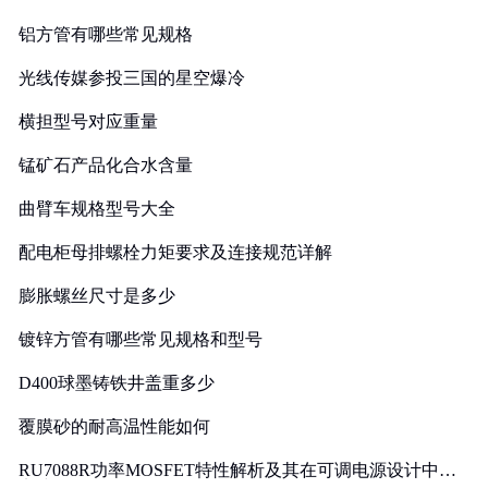
铝方管有哪些常见规格
光线传媒参投三国的星空爆冷
横担型号对应重量
锰矿石产品化合水含量
曲臂车规格型号大全
配电柜母排螺栓力矩要求及连接规范详解
膨胀螺丝尺寸是多少
镀锌方管有哪些常见规格和型号
D400球墨铸铁井盖重多少
覆膜砂的耐高温性能如何
RU7088R功率MOSFET特性解析及其在可调电源设计中的
实践