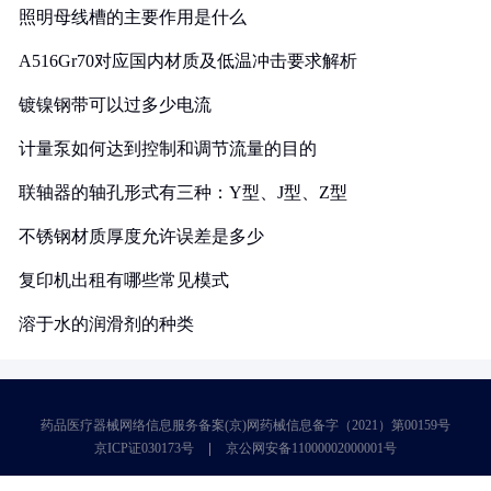
照明母线槽的主要作用是什么
A516Gr70对应国内材质及低温冲击要求解析
镀镍钢带可以过多少电流
计量泵如何达到控制和调节流量的目的
联轴器的轴孔形式有三种：Y型、J型、Z型
不锈钢材质厚度允许误差是多少
复印机出租有哪些常见模式
溶于水的润滑剂的种类
药品医疗器械网络信息服务备案(京)网药械信息备字（2021）第00159号
京ICP证030173号
京公网安备11000002000001号