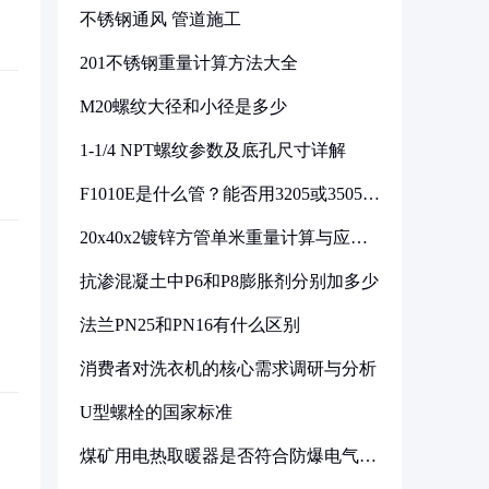
不锈钢通风 管道施工
201不锈钢重量计算方法大全
M20螺纹大径和小径是多少
1-1/4 NPT螺纹参数及底孔尺寸详解
F1010E是什么管？能否用3205或3505代
换
20x40x2镀锌方管单米重量计算与应用
分析
抗渗混凝土中P6和P8膨胀剂分别加多少
法兰PN25和PN16有什么区别
消费者对洗衣机的核心需求调研与分析
U型螺栓的国家标准
煤矿用电热取暖器是否符合防爆电气设
备标准