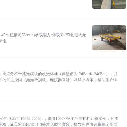
5m,栏板高55cm b)承载能力:标载30-35吨,最大允
标准
点分析千兆光模块的收光标准（典型值为-3dBm至-24dBm），并
常的常见原因（如光纤损耗、连接器问题）及解决方案，帮助用户快
/T 10228-2015），提供1000kVA变压器损耗计算实例，分步
，涵盖SCB10/SCB13等常见型号参数，指导用户快速掌握变压器