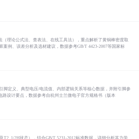
法（理论公式法、查表法、在线工具法），重点解析了黄铜棒密度取
计算案例、误差分析及选材建议，数据参考GB/T 4423-2007等国家标
括各引脚定义、典型电压/电流值、内部逻辑关系等核心数据，并附引脚参
电路设计要点，数据参考自杭州士兰微电子官方规格书（版本
_1/2H状态），结合GB/T 5231-2012标准数据，详细分析其力学