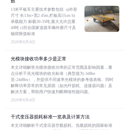
数
13米平板车主要技术参数包括: a)外形
尺寸:长13m×宽2.45m,栏板高55cm b)
承载能力:标载30-35吨,最大允许总重
49吨 c)符合国家道路车辆外廓尺寸及
轴荷限值标准
2026年8月4日
光模块接收功率多少是正常
本文详细解答光模块接收功率的正常范围及影响因素，重
点分析千兆光模块的收光标准（典型值为-3dBm
至-24dBm），并提供不同速率光模块的参考值表格。同时
解释功率异常的常见原因（如光纤损耗、连接器问题）及
解决方案，帮助用户快速判断网络性能问题。
2026年8月4日
干式变压器损耗标准一览表及计算方法
本文详细解析干式变压器空载损耗、负载损耗的国家标准