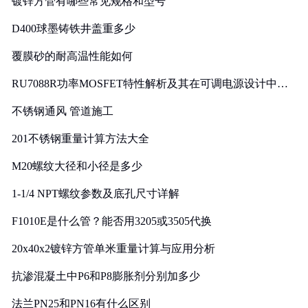
镀锌方管有哪些常见规格和型号
D400球墨铸铁井盖重多少
覆膜砂的耐高温性能如何
RU7088R功率MOSFET特性解析及其在可调电源设计中的
实践
不锈钢通风 管道施工
201不锈钢重量计算方法大全
M20螺纹大径和小径是多少
1-1/4 NPT螺纹参数及底孔尺寸详解
F1010E是什么管？能否用3205或3505代换
20x40x2镀锌方管单米重量计算与应用分析
抗渗混凝土中P6和P8膨胀剂分别加多少
法兰PN25和PN16有什么区别