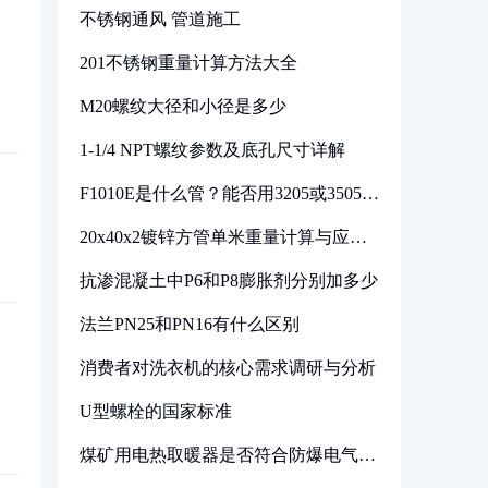
不锈钢通风 管道施工
201不锈钢重量计算方法大全
M20螺纹大径和小径是多少
1-1/4 NPT螺纹参数及底孔尺寸详解
F1010E是什么管？能否用3205或3505代
换
20x40x2镀锌方管单米重量计算与应用
分析
抗渗混凝土中P6和P8膨胀剂分别加多少
法兰PN25和PN16有什么区别
消费者对洗衣机的核心需求调研与分析
U型螺栓的国家标准
煤矿用电热取暖器是否符合防爆电气设
备标准