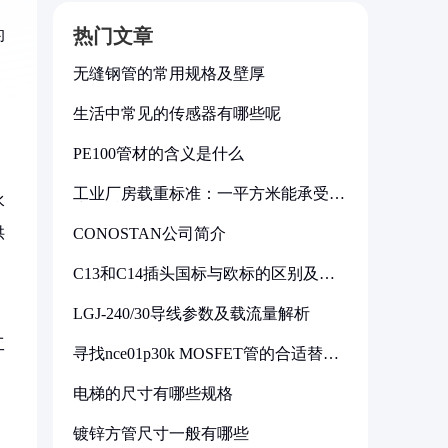
热门文章
的
无缝钢管的常用规格及壁厚
生活中常见的传感器有哪些呢
PE100管材的含义是什么
工业厂房载重标准：一平方米能承受多
水
少公斤
供
CONOSTAN公司简介
C13和C14插头国标与欧标的区别及其
标准解析
LGJ-240/30导线参数及载流量解析
工
寻找nce01p30k MOSFET管的合适替代
型号
电梯的尺寸有哪些规格
镀锌方管尺寸一般有哪些