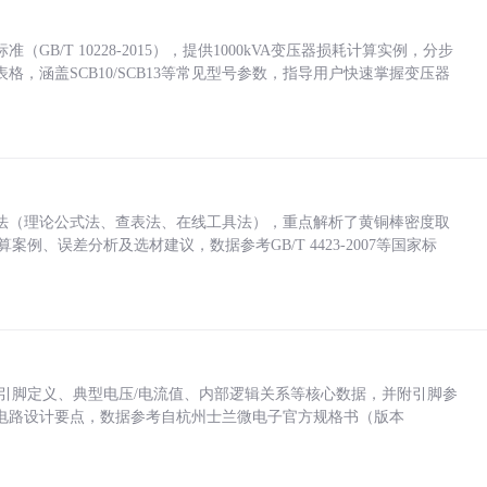
/T 10228-2015），提供1000kVA变压器损耗计算实例，分步
，涵盖SCB10/SCB13等常见型号参数，指导用户快速掌握变压器
法（理论公式法、查表法、在线工具法），重点解析了黄铜棒密度取
计算案例、误差分析及选材建议，数据参考GB/T 4423-2007等国家标
括各引脚定义、典型电压/电流值、内部逻辑关系等核心数据，并附引脚参
电路设计要点，数据参考自杭州士兰微电子官方规格书（版本