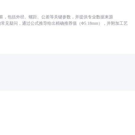
底孔计算，包括外径、螺距、公差等关键参数，并提供专业数据来源
孔尺寸的常见疑问，通过公式推导给出精确推荐值（Φ5.18mm），并附加工艺
药品医疗器械网络信息服务备案(京)网药械信息备字（2021）第00159号
京ICP证030173号
京公网安备11000002000001号