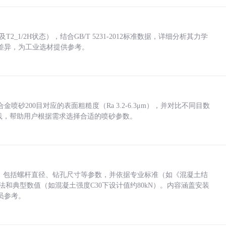
_1/2H状态），结合GB/T 5231-2012标准数据，详细分析其力学
差异，为工业选材提供参考。
砂200目对应的表面粗糙度（Ra 3.2-6.3μm），并对比不同目数
业实践，帮助用户根据需求选择合适的喷砂参数。
力，包括螺杆直径、钻孔尺寸等参数，并依据专业标准（如《混凝土结
方法和典型数值（如混凝土强度C30下设计值约80kN）。内容涵盖安装
员参考。