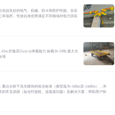
点包括良好的电气、机械、防火和防护性能。在应
心等场所，凭借自身优势满足不同领域对电力供应
5m,栏板高55cm b)承载能力:标载30-35吨,最大允
标准
点分析千兆光模块的收光标准（典型值为-3dBm至-24dBm），并
常的常见原因（如光纤损耗、连接器问题）及解决方案，帮助用户快