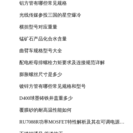
铝方管有哪些常见规格
光线传媒参投三国的星空爆冷
横担型号对应重量
锰矿石产品化合水含量
曲臂车规格型号大全
配电柜母排螺栓力矩要求及连接规范详解
膨胀螺丝尺寸是多少
镀锌方管有哪些常见规格和型号
D400球墨铸铁井盖重多少
覆膜砂的耐高温性能如何
RU7088R功率MOSFET特性解析及其在可调电源设
计中的实践