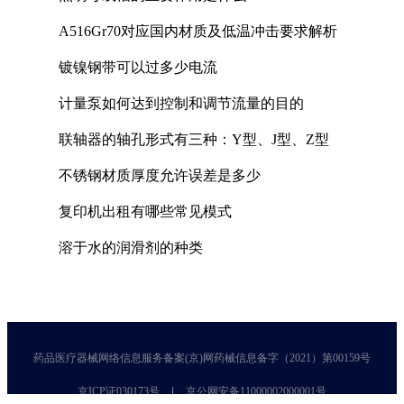
A516Gr70对应国内材质及低温冲击要求解析
镀镍钢带可以过多少电流
计量泵如何达到控制和调节流量的目的
联轴器的轴孔形式有三种：Y型、J型、Z型
不锈钢材质厚度允许误差是多少
复印机出租有哪些常见模式
溶于水的润滑剂的种类
药品医疗器械网络信息服务备案(京)网药械信息备字（2021）第00159号
京ICP证030173号
京公网安备11000002000001号