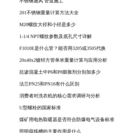
不锈钢通风 管道施工
201不锈钢重量计算方法大全
M20螺纹大径和小径是多少
1-1/4 NPT螺纹参数及底孔尺寸详解
F1010E是什么管？能否用3205或3505代换
20x40x2镀锌方管单米重量计算与应用分析
抗渗混凝土中P6和P8膨胀剂分别加多少
法兰PN25和PN16有什么区别
消费者对洗衣机的核心需求调研与分析
U型螺栓的国家标准
煤矿用电热取暖器是否符合防爆电气设备标准
照明母线槽的主要作用是什么