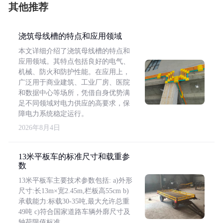
其他推荐
浇筑母线槽的特点和应用领域
本文详细介绍了浇筑母线槽的特点和
应用领域。其特点包括良好的电气、
机械、防火和防护性能。在应用上，
广泛用于商业建筑、工业厂房、医院
和数据中心等场所，凭借自身优势满
足不同领域对电力供应的高要求，保
障电力系统稳定运行。
2026年8月4日
13米平板车的标准尺寸和载重参
数
13米平板车主要技术参数包括: a)外形
尺寸:长13m×宽2.45m,栏板高55cm b)
承载能力:标载30-35吨,最大允许总重
49吨 c)符合国家道路车辆外廓尺寸及
轴荷限值标准