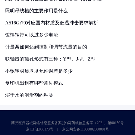
照明母线槽的主要作用是什么
A516Gr70对应国内材质及低温冲击要求解析
镀镍钢带可以过多少电流
计量泵如何达到控制和调节流量的目的
联轴器的轴孔形式有三种：Y型、J型、Z型
不锈钢材质厚度允许误差是多少
复印机出租有哪些常见模式
溶于水的润滑剂的种类
药品医疗器械网络信息服务备案(京)网药械信息备字（2021）第00159号
京ICP证030173号
京公网安备11000002000001号