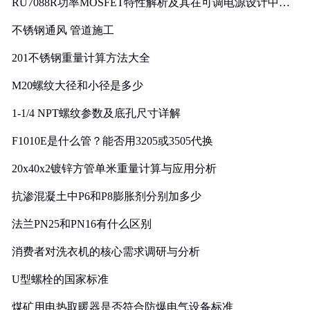
RU7088R功率MOSFET特性解析及其在可调电源设计中的
实践
不锈钢通风 管道施工
201不锈钢重量计算方法大全
M20螺纹大径和小径是多少
1-1/4 NPT螺纹参数及底孔尺寸详解
F1010E是什么管？能否用3205或3505代换
20x40x2镀锌方管单米重量计算与应用分析
抗渗混凝土中P6和P8膨胀剂分别加多少
法兰PN25和PN16有什么区别
消费者对洗衣机的核心需求调研与分析
U型螺栓的国家标准
煤矿用电热取暖器是否符合防爆电气设备标准