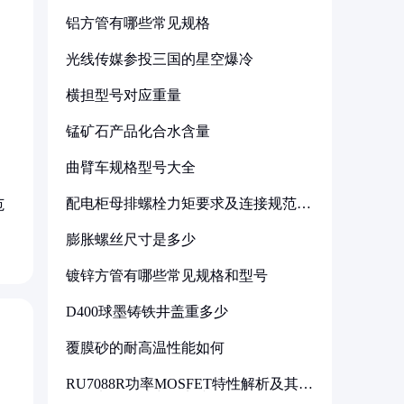
铝方管有哪些常见规格
光线传媒参投三国的星空爆冷
横担型号对应重量
锰矿石产品化合水含量
曲臂车规格型号大全
配电柜母排螺栓力矩要求及连接规范详
范
解
膨胀螺丝尺寸是多少
镀锌方管有哪些常见规格和型号
D400球墨铸铁井盖重多少
覆膜砂的耐高温性能如何
RU7088R功率MOSFET特性解析及其在
可调电源设计中的实践