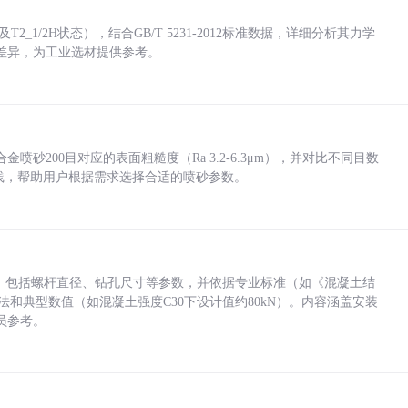
_1/2H状态），结合GB/T 5231-2012标准数据，详细分析其力学
差异，为工业选材提供参考。
砂200目对应的表面粗糙度（Ra 3.2-6.3μm），并对比不同目数
业实践，帮助用户根据需求选择合适的喷砂参数。
力，包括螺杆直径、钻孔尺寸等参数，并依据专业标准（如《混凝土结
方法和典型数值（如混凝土强度C30下设计值约80kN）。内容涵盖安装
员参考。