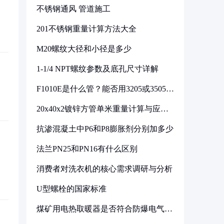
不锈钢通风 管道施工
201不锈钢重量计算方法大全
M20螺纹大径和小径是多少
1-1/4 NPT螺纹参数及底孔尺寸详解
F1010E是什么管？能否用3205或3505代
换
20x40x2镀锌方管单米重量计算与应用
分析
抗渗混凝土中P6和P8膨胀剂分别加多少
法兰PN25和PN16有什么区别
消费者对洗衣机的核心需求调研与分析
U型螺栓的国家标准
煤矿用电热取暖器是否符合防爆电气设
备标准