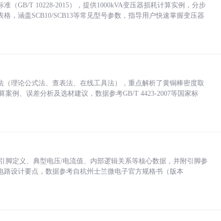
/T 10228-2015），提供1000kVA变压器损耗计算实例，分步
，涵盖SCB10/SCB13等常见型号参数，指导用户快速掌握变压器
法（理论公式法、查表法、在线工具法），重点解析了黄铜棒密度取
计算案例、误差分析及选材建议，数据参考GB/T 4423-2007等国家标
括各引脚定义、典型电压/电流值、内部逻辑关系等核心数据，并附引脚参
电路设计要点，数据参考自杭州士兰微电子官方规格书（版本