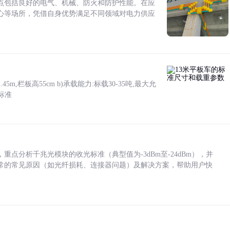
点包括良好的电气、机械、防火和防护性能。在应
心等场所，凭借自身优势满足不同领域对电力供应
5m,栏板高55cm b)承载能力:标载30-35吨,最大允
标准
点分析千兆光模块的收光标准（典型值为-3dBm至-24dBm），并
常的常见原因（如光纤损耗、连接器问题）及解决方案，帮助用户快