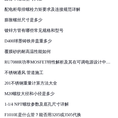
配电柜母排螺栓力矩要求及连接规范详解
膨胀螺丝尺寸是多少
镀锌方管有哪些常见规格和型号
D400球墨铸铁井盖重多少
覆膜砂的耐高温性能如何
RU7088R功率MOSFET特性解析及其在可调电源设计中的
实践
不锈钢通风 管道施工
201不锈钢重量计算方法大全
M20螺纹大径和小径是多少
1-1/4 NPT螺纹参数及底孔尺寸详解
F1010E是什么管？能否用3205或3505代换