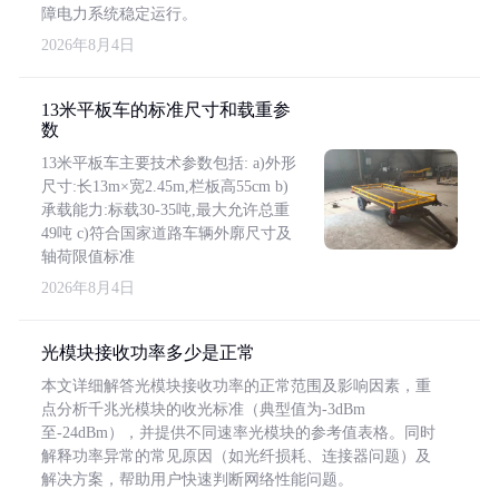
障电力系统稳定运行。
2026年8月4日
13米平板车的标准尺寸和载重参
数
13米平板车主要技术参数包括: a)外形
尺寸:长13m×宽2.45m,栏板高55cm b)
承载能力:标载30-35吨,最大允许总重
49吨 c)符合国家道路车辆外廓尺寸及
轴荷限值标准
2026年8月4日
光模块接收功率多少是正常
本文详细解答光模块接收功率的正常范围及影响因素，重
点分析千兆光模块的收光标准（典型值为-3dBm
至-24dBm），并提供不同速率光模块的参考值表格。同时
解释功率异常的常见原因（如光纤损耗、连接器问题）及
解决方案，帮助用户快速判断网络性能问题。