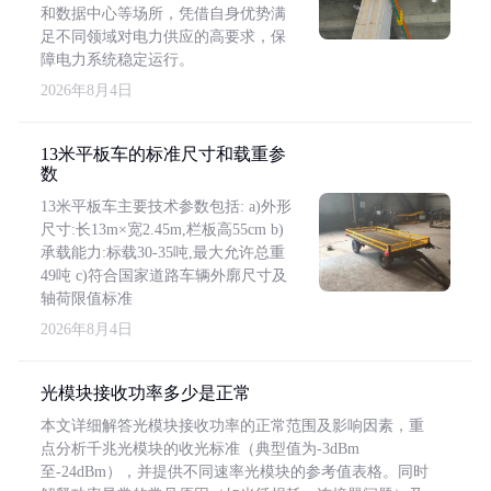
和数据中心等场所，凭借自身优势满
足不同领域对电力供应的高要求，保
障电力系统稳定运行。
2026年8月4日
13米平板车的标准尺寸和载重参
数
13米平板车主要技术参数包括: a)外形
尺寸:长13m×宽2.45m,栏板高55cm b)
承载能力:标载30-35吨,最大允许总重
49吨 c)符合国家道路车辆外廓尺寸及
轴荷限值标准
2026年8月4日
光模块接收功率多少是正常
本文详细解答光模块接收功率的正常范围及影响因素，重
点分析千兆光模块的收光标准（典型值为-3dBm
至-24dBm），并提供不同速率光模块的参考值表格。同时