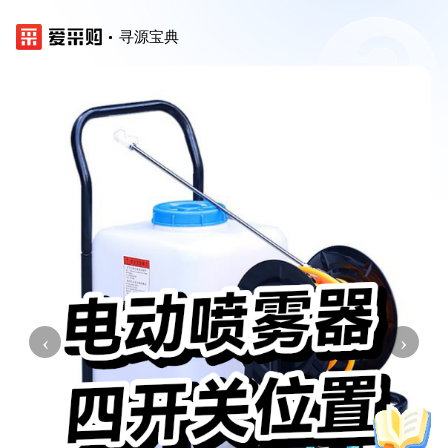
寻源宝典
‹
›