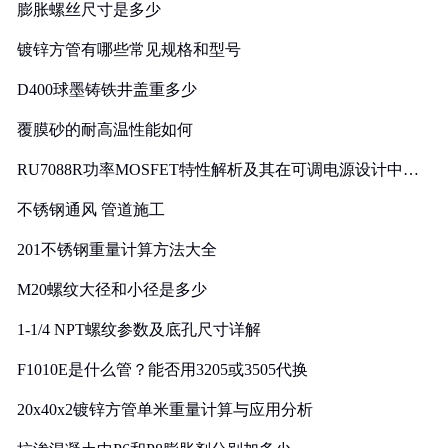
膨胀螺丝尺寸是多少
镀锌方管有哪些常见规格和型号
D400球墨铸铁井盖重多少
覆膜砂的耐高温性能如何
RU7088R功率MOSFET特性解析及其在可调电源设计中的
实践
不锈钢通风 管道施工
201不锈钢重量计算方法大全
M20螺纹大径和小径是多少
1-1/4 NPT螺纹参数及底孔尺寸详解
F1010E是什么管？能否用3205或3505代换
20x40x2镀锌方管单米重量计算与应用分析