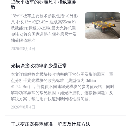
13米平板车的标准尺寸和载重参
数
13米平板车主要技术参数包括: a)外形
尺寸:长13m×宽2.45m,栏板高55cm b)
承载能力:标载30-35吨,最大允许总重
49吨 c)符合国家道路车辆外廓尺寸及
轴荷限值标准
2026年8月4日
光模块接收功率多少是正常
本文详细解答光模块接收功率的正常范围及影响因素，重
点分析千兆光模块的收光标准（典型值为-3dBm
至-24dBm），并提供不同速率光模块的参考值表格。同时
解释功率异常的常见原因（如光纤损耗、连接器问题）及
解决方案，帮助用户快速判断网络性能问题。
2026年8月4日
干式变压器损耗标准一览表及计算方法