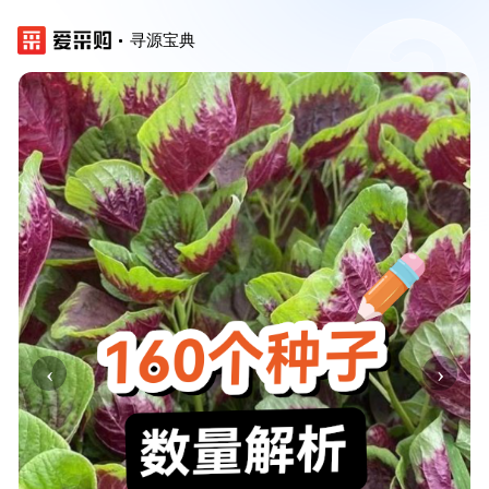
寻源宝典
‹
›