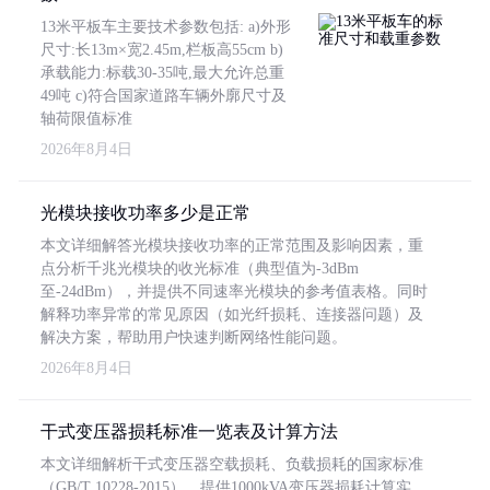
13米平板车主要技术参数包括: a)外形
尺寸:长13m×宽2.45m,栏板高55cm b)
承载能力:标载30-35吨,最大允许总重
49吨 c)符合国家道路车辆外廓尺寸及
轴荷限值标准
2026年8月4日
光模块接收功率多少是正常
本文详细解答光模块接收功率的正常范围及影响因素，重
点分析千兆光模块的收光标准（典型值为-3dBm
至-24dBm），并提供不同速率光模块的参考值表格。同时
解释功率异常的常见原因（如光纤损耗、连接器问题）及
解决方案，帮助用户快速判断网络性能问题。
2026年8月4日
干式变压器损耗标准一览表及计算方法
本文详细解析干式变压器空载损耗、负载损耗的国家标准
（GB/T 10228-2015），提供1000kVA变压器损耗计算实