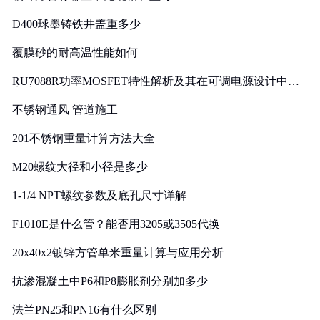
D400球墨铸铁井盖重多少
覆膜砂的耐高温性能如何
RU7088R功率MOSFET特性解析及其在可调电源设计中的
实践
不锈钢通风 管道施工
201不锈钢重量计算方法大全
M20螺纹大径和小径是多少
1-1/4 NPT螺纹参数及底孔尺寸详解
F1010E是什么管？能否用3205或3505代换
20x40x2镀锌方管单米重量计算与应用分析
抗渗混凝土中P6和P8膨胀剂分别加多少
法兰PN25和PN16有什么区别