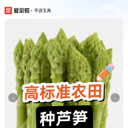
寻源宝典
‹
›