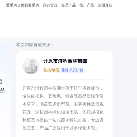
爱采购首页
我要采购
我有货源
会员产品
推广产品
注册开店
本文内容贡献来源：
开原市淇程园林苗圃
法人:喻石
通过深度核验
浇
开原市淇程园林苗圃坐落于辽宁省铁岭市，
况
专注红松树、五角枫、银杏等高品质绿化苗
木培育，涵盖艺术造型苗、耐寒树种及景观
花卉，深耕园林绿化领域七载，依托规模化
种植基地提供一站式苗木解决方案，专业资
质完备，产品广泛应用于城乡绿化工程。