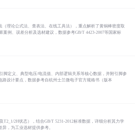
法（理论公式法、查表法、在线工具法），重点解析了黄铜棒密度取
计算案例、误差分析及选材建议，数据参考GB/T 4423-2007等国家标
括各引脚定义、典型电压/电流值、内部逻辑关系等核心数据，并附引脚参
电路设计要点，数据参考自杭州士兰微电子官方规格书（版本
_1/2H状态），结合GB/T 5231-2012标准数据，详细分析其力学
差异，为工业选材提供参考。