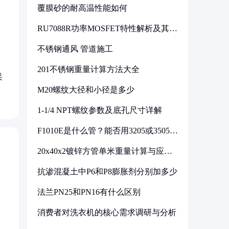
覆膜砂的耐高温性能如何
RU7088R功率MOSFET特性解析及其在
可调电源设计中的实践
不锈钢通风 管道施工
201不锈钢重量计算方法大全
采
M20螺纹大径和小径是多少
1-1/4 NPT螺纹参数及底孔尺寸详解
F1010E是什么管？能否用3205或3505代
换
20x40x2镀锌方管单米重量计算与应用
分析
抗渗混凝土中P6和P8膨胀剂分别加多少
法兰PN25和PN16有什么区别
消费者对洗衣机的核心需求调研与分析