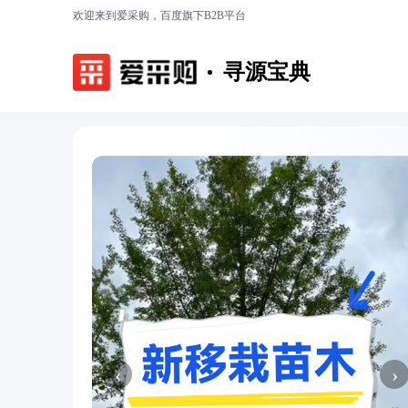
欢迎来到爱采购，百度旗下B2B平台
寻源宝典
‹
›