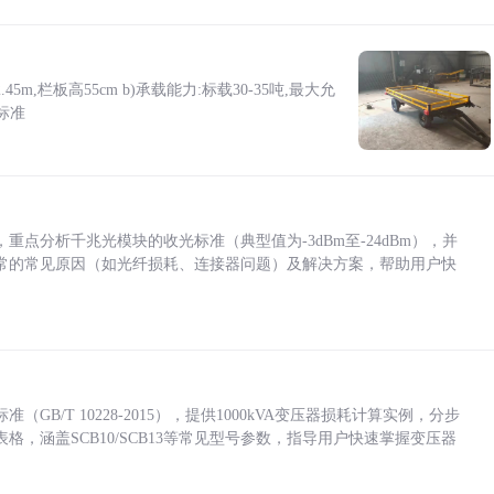
5m,栏板高55cm b)承载能力:标载30-35吨,最大允
标准
点分析千兆光模块的收光标准（典型值为-3dBm至-24dBm），并
常的常见原因（如光纤损耗、连接器问题）及解决方案，帮助用户快
/T 10228-2015），提供1000kVA变压器损耗计算实例，分步
，涵盖SCB10/SCB13等常见型号参数，指导用户快速掌握变压器