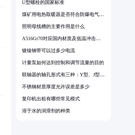
U型螺栓的国家标准
煤矿用电热取暖器是否符合防爆电气设
备标准
照明母线槽的主要作用是什么
A516Gr70对应国内材质及低温冲击要
求解析
镀镍钢带可以过多少电流
计量泵如何达到控制和调节流量的目的
联轴器的轴孔形式有三种：Y型、J型、
Z型
不锈钢材质厚度允许误差是多少
复印机出租有哪些常见模式
溶于水的润滑剂的种类