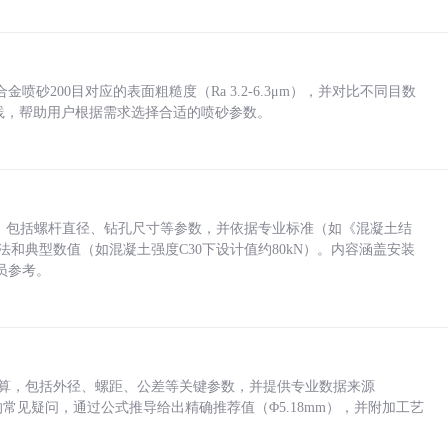
砂200目对应的表面粗糙度（Ra 3.2-6.3μm），并对比不同目数
业实践，帮助用户根据需求选择合适的喷砂参数。
力，包括螺杆直径、钻孔尺寸等参数，并依据专业标准（如《混凝土结
方法和典型数值（如混凝土强度C30下设计值约80kN）。内容涵盖安装
员参考。
底孔计算，包括外径、螺距、公差等关键参数，并提供专业数据来源
孔尺寸的常见疑问，通过公式推导给出精确推荐值（Φ5.18mm），并附加工艺