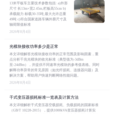
13米平板车主要技术参数包括: a)外形
尺寸:长13m×宽2.45m,栏板高55cm b)
承载能力:标载30-35吨,最大允许总重
49吨 c)符合国家道路车辆外廓尺寸及
轴荷限值标准
2026年8月4日
光模块接收功率多少是正常
本文详细解答光模块接收功率的正常范围及影响因素，重
点分析千兆光模块的收光标准（典型值为-3dBm
至-24dBm），并提供不同速率光模块的参考值表格。同时
解释功率异常的常见原因（如光纤损耗、连接器问题）及
解决方案，帮助用户快速判断网络性能问题。
2026年8月4日
干式变压器损耗标准一览表及计算方法
本文详细解析干式变压器空载损耗、负载损耗的国家标准
（GB/T 10228-2015），提供1000kVA变压器损耗计算实