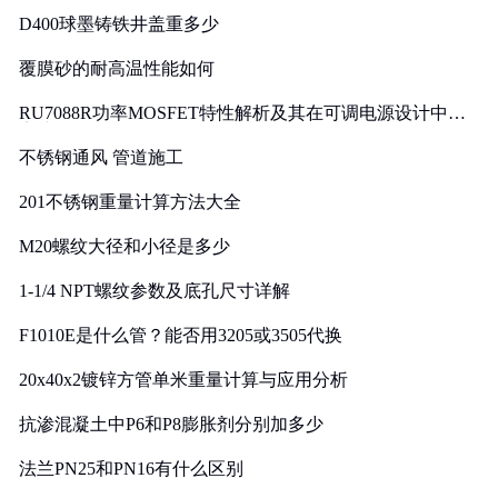
D400球墨铸铁井盖重多少
覆膜砂的耐高温性能如何
RU7088R功率MOSFET特性解析及其在可调电源设计中的
实践
不锈钢通风 管道施工
201不锈钢重量计算方法大全
M20螺纹大径和小径是多少
1-1/4 NPT螺纹参数及底孔尺寸详解
F1010E是什么管？能否用3205或3505代换
20x40x2镀锌方管单米重量计算与应用分析
抗渗混凝土中P6和P8膨胀剂分别加多少
法兰PN25和PN16有什么区别