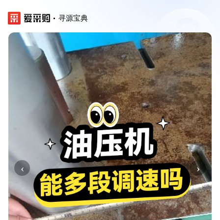
寻源宝典
‹
›