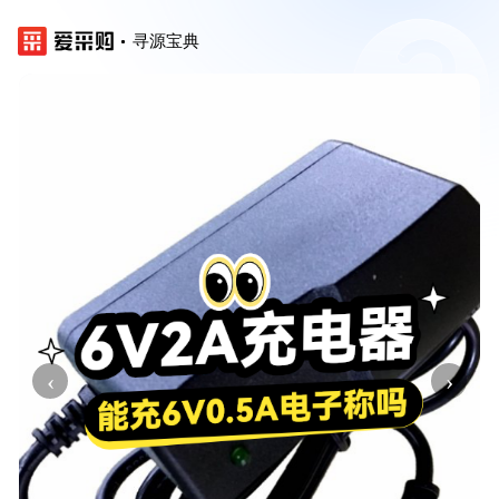
寻源宝典
‹
›