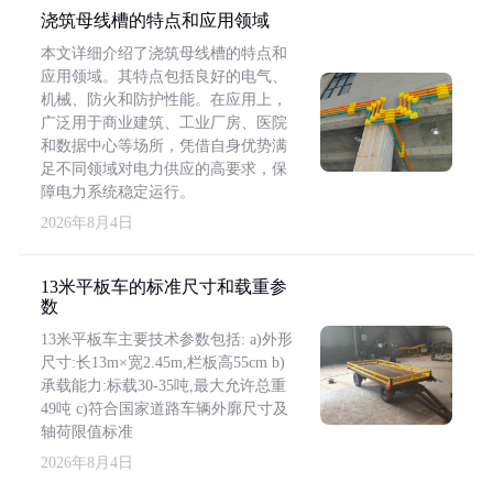
浇筑母线槽的特点和应用领域
本文详细介绍了浇筑母线槽的特点和
应用领域。其特点包括良好的电气、
机械、防火和防护性能。在应用上，
广泛用于商业建筑、工业厂房、医院
和数据中心等场所，凭借自身优势满
足不同领域对电力供应的高要求，保
障电力系统稳定运行。
2026年8月4日
13米平板车的标准尺寸和载重参
数
13米平板车主要技术参数包括: a)外形
尺寸:长13m×宽2.45m,栏板高55cm b)
承载能力:标载30-35吨,最大允许总重
49吨 c)符合国家道路车辆外廓尺寸及
轴荷限值标准
2026年8月4日