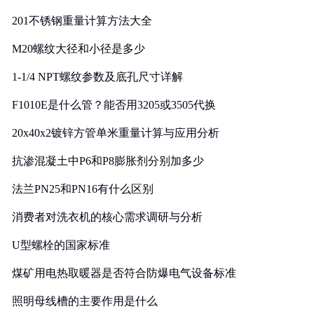
201不锈钢重量计算方法大全
M20螺纹大径和小径是多少
1-1/4 NPT螺纹参数及底孔尺寸详解
F1010E是什么管？能否用3205或3505代换
20x40x2镀锌方管单米重量计算与应用分析
抗渗混凝土中P6和P8膨胀剂分别加多少
法兰PN25和PN16有什么区别
消费者对洗衣机的核心需求调研与分析
U型螺栓的国家标准
煤矿用电热取暖器是否符合防爆电气设备标准
照明母线槽的主要作用是什么