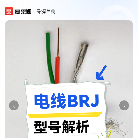
寻源宝典
‹
›