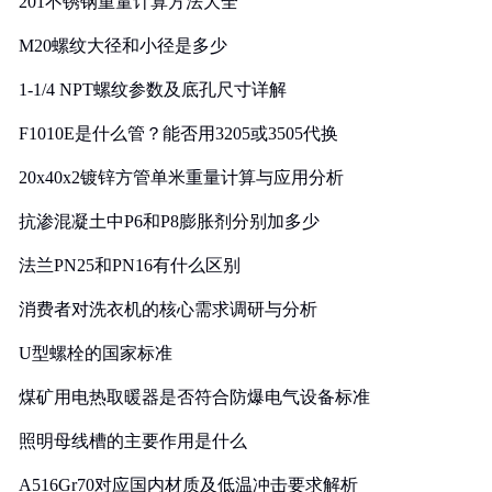
201不锈钢重量计算方法大全
M20螺纹大径和小径是多少
1-1/4 NPT螺纹参数及底孔尺寸详解
F1010E是什么管？能否用3205或3505代换
20x40x2镀锌方管单米重量计算与应用分析
抗渗混凝土中P6和P8膨胀剂分别加多少
法兰PN25和PN16有什么区别
消费者对洗衣机的核心需求调研与分析
U型螺栓的国家标准
煤矿用电热取暖器是否符合防爆电气设备标准
照明母线槽的主要作用是什么
A516Gr70对应国内材质及低温冲击要求解析