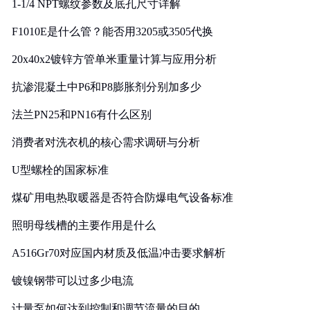
1-1/4 NPT螺纹参数及底孔尺寸详解
F1010E是什么管？能否用3205或3505代换
20x40x2镀锌方管单米重量计算与应用分析
抗渗混凝土中P6和P8膨胀剂分别加多少
法兰PN25和PN16有什么区别
消费者对洗衣机的核心需求调研与分析
U型螺栓的国家标准
煤矿用电热取暖器是否符合防爆电气设备标准
照明母线槽的主要作用是什么
A516Gr70对应国内材质及低温冲击要求解析
镀镍钢带可以过多少电流
计量泵如何达到控制和调节流量的目的