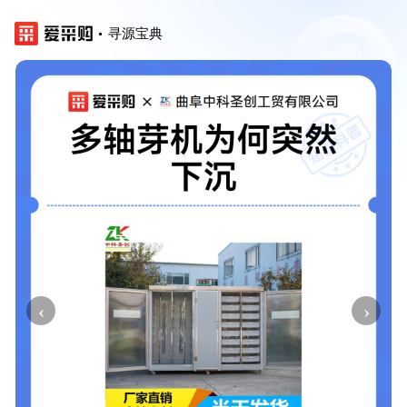
寻源宝典
‹
›