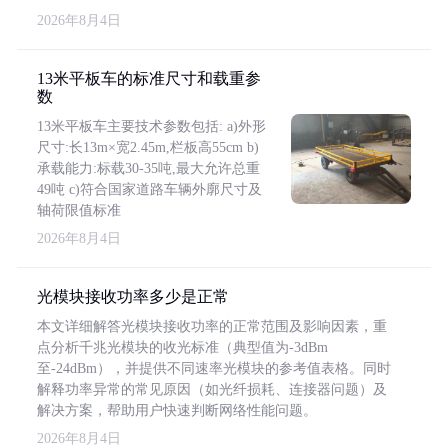
2026年8月4日
13米平板车的标准尺寸和载重参
数
13米平板车主要技术参数包括: a)外形
尺寸:长13m×宽2.45m,栏板高55cm b)
承载能力:标载30-35吨,最大允许总重
49吨 c)符合国家道路车辆外廓尺寸及
轴荷限值标准
2026年8月4日
光模块接收功率多少是正常
本文详细解答光模块接收功率的正常范围及影响因素，重
点分析千兆光模块的收光标准（典型值为-3dBm
至-24dBm），并提供不同速率光模块的参考值表格。同时
解释功率异常的常见原因（如光纤损耗、连接器问题）及
解决方案，帮助用户快速判断网络性能问题。
2026年8月4日