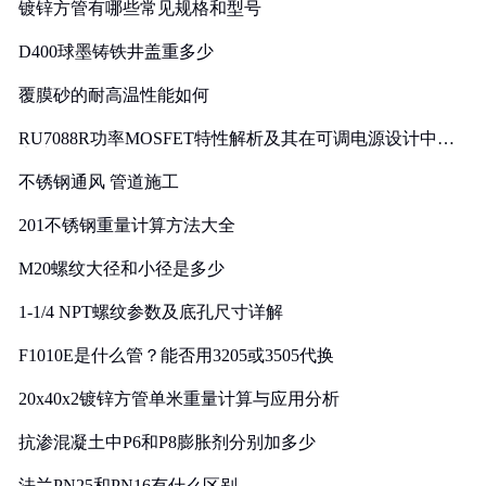
镀锌方管有哪些常见规格和型号
D400球墨铸铁井盖重多少
覆膜砂的耐高温性能如何
RU7088R功率MOSFET特性解析及其在可调电源设计中的
实践
不锈钢通风 管道施工
201不锈钢重量计算方法大全
M20螺纹大径和小径是多少
1-1/4 NPT螺纹参数及底孔尺寸详解
F1010E是什么管？能否用3205或3505代换
20x40x2镀锌方管单米重量计算与应用分析
抗渗混凝土中P6和P8膨胀剂分别加多少
法兰PN25和PN16有什么区别