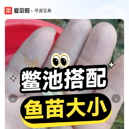
寻源宝典
‹
›