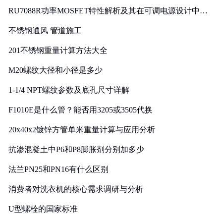
RU7088R功率MOSFET特性解析及其在可调电源设计中的
实践
不锈钢通风 管道施工
201不锈钢重量计算方法大全
M20螺纹大径和小径是多少
1-1/4 NPT螺纹参数及底孔尺寸详解
F1010E是什么管？能否用3205或3505代换
20x40x2镀锌方管单米重量计算与应用分析
抗渗混凝土中P6和P8膨胀剂分别加多少
法兰PN25和PN16有什么区别
消费者对洗衣机的核心需求调研与分析
U型螺栓的国家标准