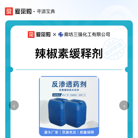
寻源宝典
‹
›