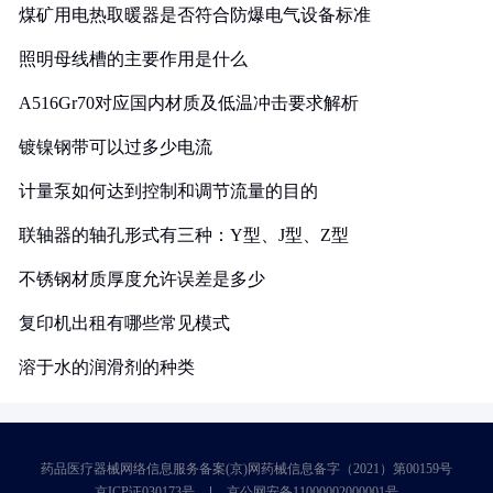
煤矿用电热取暖器是否符合防爆电气设备标准
照明母线槽的主要作用是什么
A516Gr70对应国内材质及低温冲击要求解析
镀镍钢带可以过多少电流
计量泵如何达到控制和调节流量的目的
联轴器的轴孔形式有三种：Y型、J型、Z型
不锈钢材质厚度允许误差是多少
复印机出租有哪些常见模式
溶于水的润滑剂的种类
药品医疗器械网络信息服务备案(京)网药械信息备字（2021）第00159号
京ICP证030173号
京公网安备11000002000001号