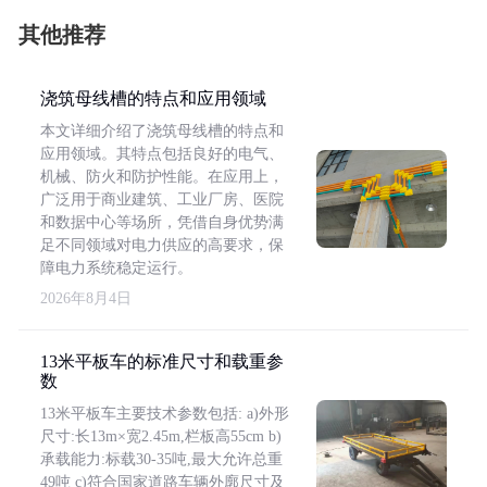
其他推荐
浇筑母线槽的特点和应用领域
本文详细介绍了浇筑母线槽的特点和
应用领域。其特点包括良好的电气、
机械、防火和防护性能。在应用上，
广泛用于商业建筑、工业厂房、医院
和数据中心等场所，凭借自身优势满
足不同领域对电力供应的高要求，保
障电力系统稳定运行。
2026年8月4日
13米平板车的标准尺寸和载重参
数
13米平板车主要技术参数包括: a)外形
尺寸:长13m×宽2.45m,栏板高55cm b)
承载能力:标载30-35吨,最大允许总重
49吨 c)符合国家道路车辆外廓尺寸及