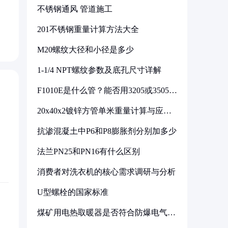
不锈钢通风 管道施工
201不锈钢重量计算方法大全
M20螺纹大径和小径是多少
1-1/4 NPT螺纹参数及底孔尺寸详解
F1010E是什么管？能否用3205或3505代
换
20x40x2镀锌方管单米重量计算与应用
分析
抗渗混凝土中P6和P8膨胀剂分别加多少
法兰PN25和PN16有什么区别
消费者对洗衣机的核心需求调研与分析
U型螺栓的国家标准
煤矿用电热取暖器是否符合防爆电气设
备标准