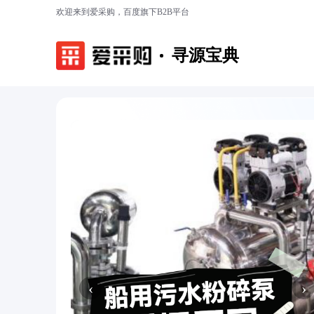
欢迎来到爱采购，百度旗下B2B平台
寻源宝典
‹
›