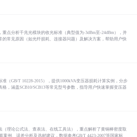
点分析千兆光模块的收光标准（典型值为-3dBm至-24dBm），并
常的常见原因（如光纤损耗、连接器问题）及解决方案，帮助用户快
/T 10228-2015），提供1000kVA变压器损耗计算实例，分步
，涵盖SCB10/SCB13等常见型号参数，指导用户快速掌握变压器
法（理论公式法、查表法、在线工具法），重点解析了黄铜棒密度取
计算案例、误差分析及选材建议，数据参考GB/T 4423-2007等国家标