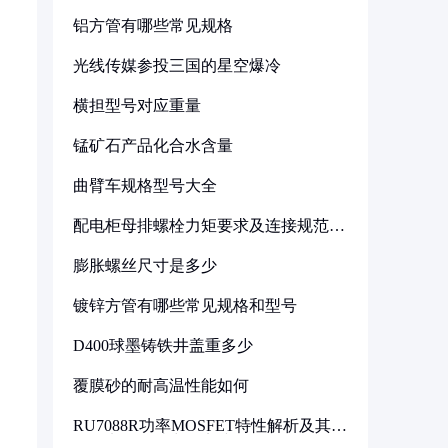
铝方管有哪些常见规格
光线传媒参投三国的星空爆冷
横担型号对应重量
锰矿石产品化合水含量
曲臂车规格型号大全
配电柜母排螺栓力矩要求及连接规范详
解
膨胀螺丝尺寸是多少
镀锌方管有哪些常见规格和型号
D400球墨铸铁井盖重多少
覆膜砂的耐高温性能如何
RU7088R功率MOSFET特性解析及其在
可调电源设计中的实践