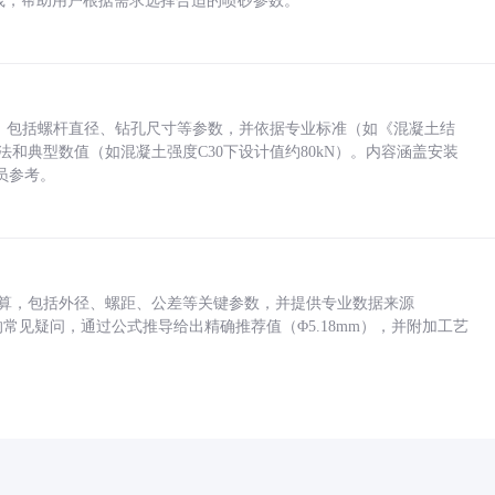
业实践，帮助用户根据需求选择合适的喷砂参数。
力，包括螺杆直径、钻孔尺寸等参数，并依据专业标准（如《混凝土结
方法和典型数值（如混凝土强度C30下设计值约80kN）。内容涵盖安装
员参考。
底孔计算，包括外径、螺距、公差等关键参数，并提供专业数据来源
孔尺寸的常见疑问，通过公式推导给出精确推荐值（Φ5.18mm），并附加工艺