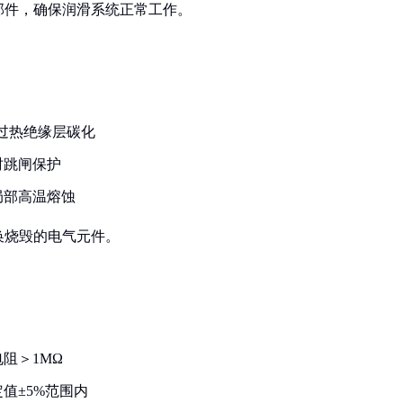
部件，确保润滑系统正常工作。
圈过热绝缘层碳化
时跳闸保护
局部高温熔蚀
换烧毁的电气元件。
阻＞1MΩ
值±5%范围内