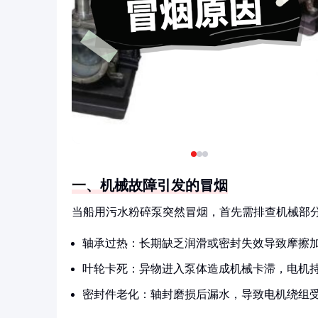
一、机械故障引发的冒烟
当船用污水粉碎泵突然冒烟，首先需排查机械部
轴承过热：长期缺乏润滑或密封失效导致摩擦
叶轮卡死：异物进入泵体造成机械卡滞，电机
密封件老化：轴封磨损后漏水，导致电机绕组